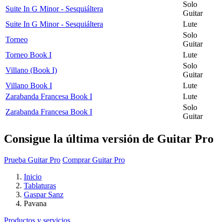
Solo
Suite In G Minor - Sesquiáltera
Guitar
Suite In G Minor - Sesquiáltera
Lute
Solo
Torneo
Guitar
Torneo Book I
Lute
Solo
Villano (Book I)
Guitar
Villano Book I
Lute
Zarabanda Francesa Book I
Lute
Solo
Zarabanda Francesa Book I
Guitar
Consigue la última versión de Guitar Pro
Prueba Guitar Pro
Comprar Guitar Pro
Inicio
Tablaturas
Gaspar Sanz
Pavana
Productos y servicios