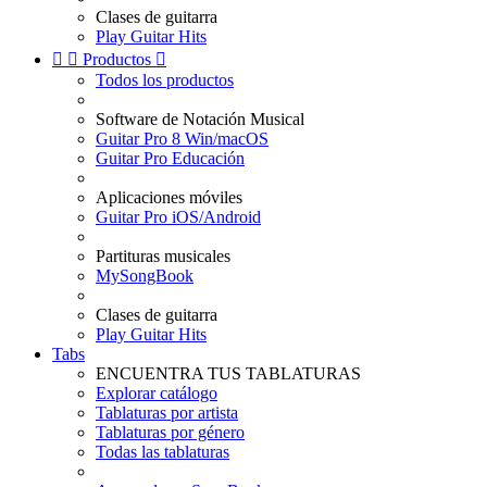
Clases de guitarra
Play Guitar Hits


Productos

Todos los productos
Software de Notación Musical
Guitar Pro 8 Win/macOS
Guitar Pro Educación
Aplicaciones móviles
Guitar Pro iOS/Android
Partituras musicales
MySongBook
Clases de guitarra
Play Guitar Hits
Tabs
ENCUENTRA TUS TABLATURAS
Explorar catálogo
Tablaturas por artista
Tablaturas por género
Todas las tablaturas