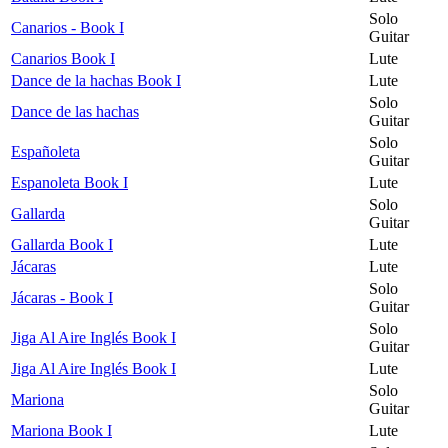
Solo
Canarios - Book I
Guitar
Canarios Book I
Lute
Dance de la hachas Book I
Lute
Solo
Dance de las hachas
Guitar
Solo
Españoleta
Guitar
Espanoleta Book I
Lute
Solo
Gallarda
Guitar
Gallarda Book I
Lute
Jácaras
Lute
Solo
Jácaras - Book I
Guitar
Solo
Jiga Al Aire Inglés Book I
Guitar
Jiga Al Aire Inglés Book I
Lute
Solo
Mariona
Guitar
Mariona Book I
Lute