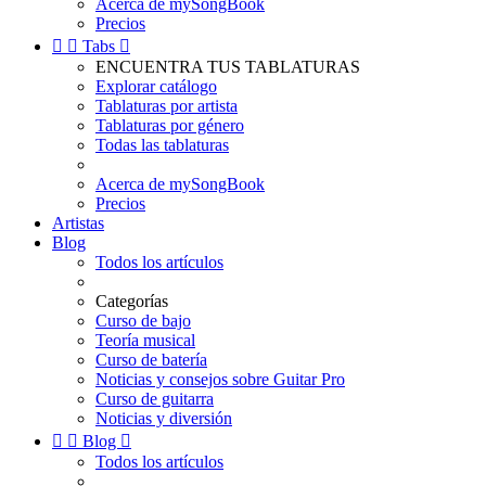
Acerca de mySongBook
Precios


Tabs

ENCUENTRA TUS TABLATURAS
Explorar catálogo
Tablaturas por artista
Tablaturas por género
Todas las tablaturas
Acerca de mySongBook
Precios
Artistas
Blog
Todos los artículos
Categorías
Curso de bajo
Teoría musical
Curso de batería
Noticias y consejos sobre Guitar Pro
Curso de guitarra
Noticias y diversión


Blog

Todos los artículos