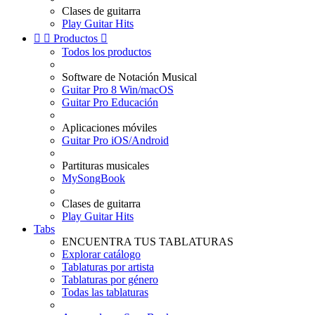
Clases de guitarra
Play Guitar Hits


Productos

Todos los productos
Software de Notación Musical
Guitar Pro 8 Win/macOS
Guitar Pro Educación
Aplicaciones móviles
Guitar Pro iOS/Android
Partituras musicales
MySongBook
Clases de guitarra
Play Guitar Hits
Tabs
ENCUENTRA TUS TABLATURAS
Explorar catálogo
Tablaturas por artista
Tablaturas por género
Todas las tablaturas