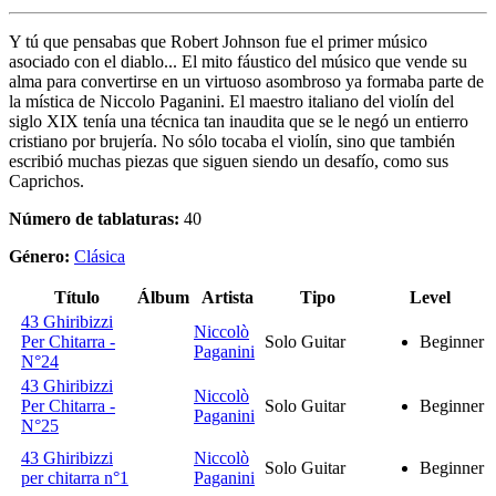
Y tú que pensabas que Robert Johnson fue el primer músico
asociado con el diablo... El mito fáustico del músico que vende su
alma para convertirse en un virtuoso asombroso ya formaba parte de
la mística de Niccolo Paganini. El maestro italiano del violín del
siglo XIX tenía una técnica tan inaudita que se le negó un entierro
cristiano por brujería. No sólo tocaba el violín, sino que también
escribió muchas piezas que siguen siendo un desafío, como sus
Caprichos.
Número de tablaturas:
40
Género:
Clásica
Título
Álbum
Artista
Tipo
Level
43 Ghiribizzi
Niccolò
Per Chitarra -
Solo Guitar
Beginner
Paganini
N°24
43 Ghiribizzi
Niccolò
Per Chitarra -
Solo Guitar
Beginner
Paganini
N°25
43 Ghiribizzi
Niccolò
Solo Guitar
Beginner
per chitarra n°1
Paganini