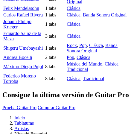
Original
Felix Mendelssohn
1 tabs
Clásica
Carlos Rafael Rivera
1 tabs
Clásica
,
Banda Sonora Original
Johann Philipp
1 tabs
Clásica
Krieger
Eduardo Sainz de la
3 tabs
Clásica
Maza
Rock
,
Pop
,
Clásica
,
Banda
Shigeru Umebayashi
1 tabs
Sonora Original
Andrea Bocelli
2 tabs
Pop
,
Clásica
Música del Mundo
,
Clásica
,
Máximo Diego Pujol
8 tabs
Tradicional
Federico Moreno
8 tabs
Clásica
,
Tradicional
Torroba
Consigue la última versión de Guitar Pro
Prueba Guitar Pro
Comprar Guitar Pro
Inicio
Tablaturas
Artistas
Niccolò Paganini