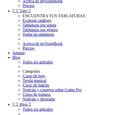
Acerca de mySongBook
Precios


Tabs

ENCUENTRA TUS TABLATURAS
Explorar catálogo
Tablaturas por artista
Tablaturas por género
Todas las tablaturas
Acerca de mySongBook
Precios
Artistas
Blog
Todos los artículos
Categorías
Curso de bajo
Teoría musical
Curso de batería
Noticias y consejos sobre Guitar Pro
Curso de guitarra
Noticias y diversión


Blog

Todos los artículos