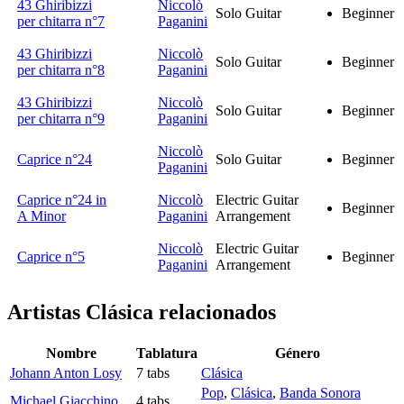
43 Ghiribizzi
Niccolò
Solo Guitar
Beginner
per chitarra n°7
Paganini
43 Ghiribizzi
Niccolò
Solo Guitar
Beginner
per chitarra n°8
Paganini
43 Ghiribizzi
Niccolò
Solo Guitar
Beginner
per chitarra n°9
Paganini
Niccolò
Caprice n°24
Solo Guitar
Beginner
Paganini
Caprice n°24 in
Niccolò
Electric Guitar
Beginner
A Minor
Paganini
Arrangement
Niccolò
Electric Guitar
Caprice n°5
Beginner
Paganini
Arrangement
Artistas Clásica
relacionados
Nombre
Tablatura
Género
Johann Anton Losy
7 tabs
Clásica
Pop
,
Clásica
,
Banda Sonora
Michael Giacchino
4 tabs