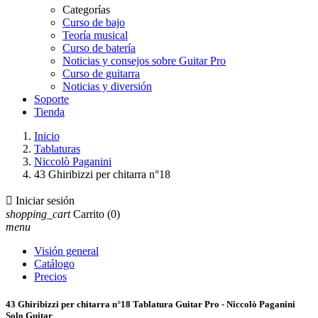
Categorías
Curso de bajo
Teoría musical
Curso de batería
Noticias y consejos sobre Guitar Pro
Curso de guitarra
Noticias y diversión
Soporte
Tienda
Inicio
Tablaturas
Niccolò Paganini
43 Ghiribizzi per chitarra n°18

Iniciar sesión
shopping_cart
Carrito
(0)
menu
Visión general
Catálogo
Precios
43 Ghiribizzi per chitarra n°18 Tablatura Guitar Pro - Niccolò Paganini
Solo Guitar