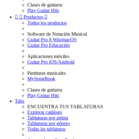
Clases de guitarra
Play Guitar Hits


Productos

Todos los productos
Software de Notación Musical
Guitar Pro 8 Win/macOS
Guitar Pro Educación
Aplicaciones móviles
Guitar Pro iOS/Android
Partituras musicales
MySongBook
Clases de guitarra
Play Guitar Hits
Tabs
ENCUENTRA TUS TABLATURAS
Explorar catálogo
Tablaturas por artista
Tablaturas por género
Todas las tablaturas