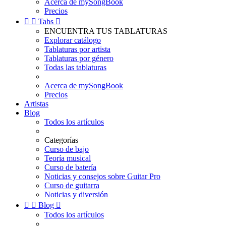
Acerca de mySongBook
Precios


Tabs

ENCUENTRA TUS TABLATURAS
Explorar catálogo
Tablaturas por artista
Tablaturas por género
Todas las tablaturas
Acerca de mySongBook
Precios
Artistas
Blog
Todos los artículos
Categorías
Curso de bajo
Teoría musical
Curso de batería
Noticias y consejos sobre Guitar Pro
Curso de guitarra
Noticias y diversión


Blog

Todos los artículos