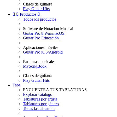
Clases de guitarra
Play Guitar Hits


Productos

Todos los productos
Software de Notación Musical
Guitar Pro 8 Win/macOS
Guitar Pro Educación
Aplicaciones móviles
Guitar Pro iOS/Android
Partituras musicales
MySongBook
Clases de guitarra
Play Guitar Hits
Tabs
ENCUENTRA TUS TABLATURAS
Explorar catálogo
Tablaturas por artista
Tablaturas por género
Todas las tablaturas