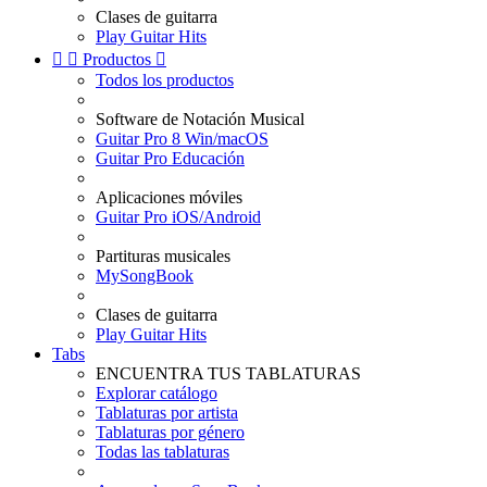
Clases de guitarra
Play Guitar Hits


Productos

Todos los productos
Software de Notación Musical
Guitar Pro 8 Win/macOS
Guitar Pro Educación
Aplicaciones móviles
Guitar Pro iOS/Android
Partituras musicales
MySongBook
Clases de guitarra
Play Guitar Hits
Tabs
ENCUENTRA TUS TABLATURAS
Explorar catálogo
Tablaturas por artista
Tablaturas por género
Todas las tablaturas