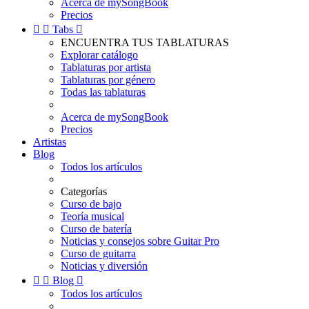
Acerca de mySongBook
Precios


Tabs

ENCUENTRA TUS TABLATURAS
Explorar catálogo
Tablaturas por artista
Tablaturas por género
Todas las tablaturas
Acerca de mySongBook
Precios
Artistas
Blog
Todos los artículos
Categorías
Curso de bajo
Teoría musical
Curso de batería
Noticias y consejos sobre Guitar Pro
Curso de guitarra
Noticias y diversión


Blog

Todos los artículos