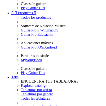
Clases de guitarra
Play Guitar Hits


Productos

Todos los productos
Software de Notación Musical
Guitar Pro 8 Win/macOS
Guitar Pro Educación
Aplicaciones móviles
Guitar Pro iOS/Android
Partituras musicales
MySongBook
Clases de guitarra
Play Guitar Hits
Tabs
ENCUENTRA TUS TABLATURAS
Explorar catálogo
Tablaturas por artista
Tablaturas por género
Todas las tablaturas