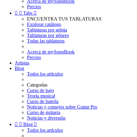
Acerca de mySongBook
Precios


Tabs

ENCUENTRA TUS TABLATURAS
Explorar catálogo
Tablaturas por artista
Tablaturas por género
Todas las tablaturas
Acerca de mySongBook
Precios
Artistas
Blog
Todos los artículos
Categorías
Curso de bajo
Teoría musical
Curso de batería
Noticias y consejos sobre Guitar Pro
Curso de guitarra
Noticias y diversión


Blog

Todos los artículos