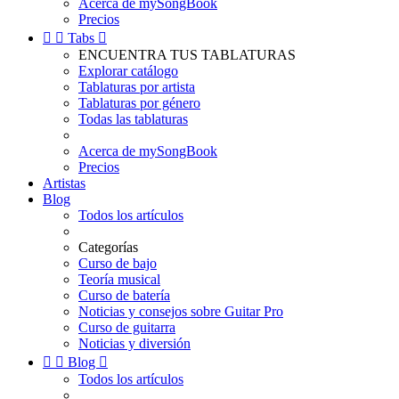
Acerca de mySongBook
Precios


Tabs

ENCUENTRA TUS TABLATURAS
Explorar catálogo
Tablaturas por artista
Tablaturas por género
Todas las tablaturas
Acerca de mySongBook
Precios
Artistas
Blog
Todos los artículos
Categorías
Curso de bajo
Teoría musical
Curso de batería
Noticias y consejos sobre Guitar Pro
Curso de guitarra
Noticias y diversión


Blog

Todos los artículos