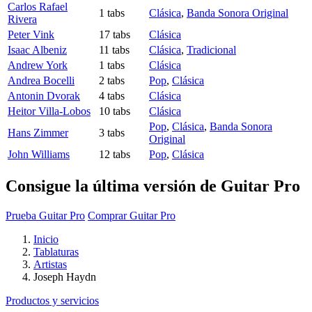
Carlos Rafael
1 tabs
Clásica
,
Banda Sonora Original
Rivera
Peter Vink
17 tabs
Clásica
Isaac Albeniz
11 tabs
Clásica
,
Tradicional
Andrew York
1 tabs
Clásica
Andrea Bocelli
2 tabs
Pop
,
Clásica
Antonin Dvorak
4 tabs
Clásica
Heitor Villa-Lobos
10 tabs
Clásica
Pop
,
Clásica
,
Banda Sonora
Hans Zimmer
3 tabs
Original
John Williams
12 tabs
Pop
,
Clásica
Consigue la última versión de Guitar Pro
Prueba Guitar Pro
Comprar Guitar Pro
Inicio
Tablaturas
Artistas
Joseph Haydn
Productos y servicios