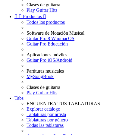
Clases de guitarra
Play Guitar Hits


Productos

Todos los productos
Software de Notación Musical
Guitar Pro 8 Win/macOS
Guitar Pro Educación
Aplicaciones móviles
Guitar Pro iOS/Android
Partituras musicales
MySongBook
Clases de guitarra
Play Guitar Hits
Tabs
ENCUENTRA TUS TABLATURAS
Explorar catálogo
Tablaturas por artista
Tablaturas por género
Todas las tablaturas