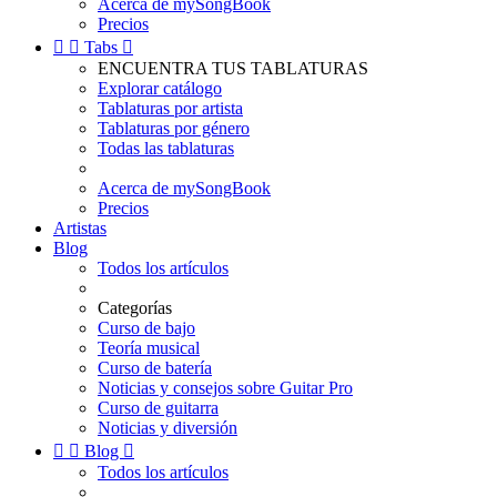
Acerca de mySongBook
Precios


Tabs

ENCUENTRA TUS TABLATURAS
Explorar catálogo
Tablaturas por artista
Tablaturas por género
Todas las tablaturas
Acerca de mySongBook
Precios
Artistas
Blog
Todos los artículos
Categorías
Curso de bajo
Teoría musical
Curso de batería
Noticias y consejos sobre Guitar Pro
Curso de guitarra
Noticias y diversión


Blog

Todos los artículos