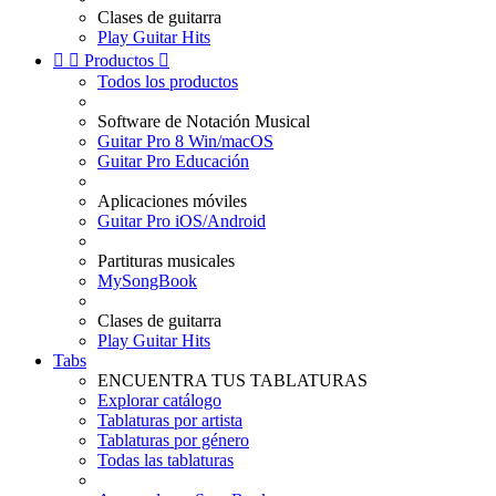
Clases de guitarra
Play Guitar Hits


Productos

Todos los productos
Software de Notación Musical
Guitar Pro 8 Win/macOS
Guitar Pro Educación
Aplicaciones móviles
Guitar Pro iOS/Android
Partituras musicales
MySongBook
Clases de guitarra
Play Guitar Hits
Tabs
ENCUENTRA TUS TABLATURAS
Explorar catálogo
Tablaturas por artista
Tablaturas por género
Todas las tablaturas