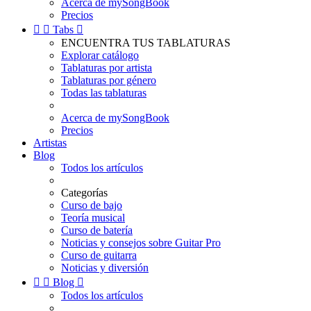
Acerca de mySongBook
Precios


Tabs

ENCUENTRA TUS TABLATURAS
Explorar catálogo
Tablaturas por artista
Tablaturas por género
Todas las tablaturas
Acerca de mySongBook
Precios
Artistas
Blog
Todos los artículos
Categorías
Curso de bajo
Teoría musical
Curso de batería
Noticias y consejos sobre Guitar Pro
Curso de guitarra
Noticias y diversión


Blog

Todos los artículos