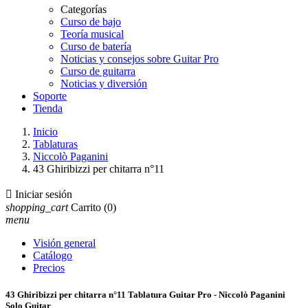
Categorías
Curso de bajo
Teoría musical
Curso de batería
Noticias y consejos sobre Guitar Pro
Curso de guitarra
Noticias y diversión
Soporte
Tienda
Inicio
Tablaturas
Niccolò Paganini
43 Ghiribizzi per chitarra n°11

Iniciar sesión
shopping_cart
Carrito
(0)
menu
Visión general
Catálogo
Precios
43 Ghiribizzi per chitarra n°11 Tablatura Guitar Pro - Niccolò Paganini
Solo Guitar