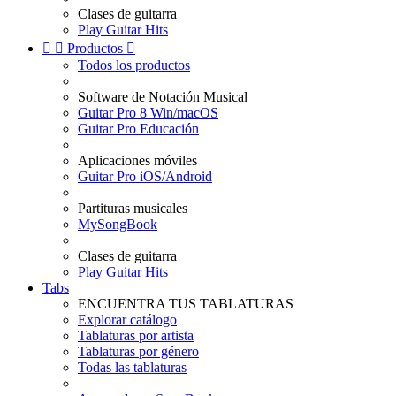
Clases de guitarra
Play Guitar Hits


Productos

Todos los productos
Software de Notación Musical
Guitar Pro 8 Win/macOS
Guitar Pro Educación
Aplicaciones móviles
Guitar Pro iOS/Android
Partituras musicales
MySongBook
Clases de guitarra
Play Guitar Hits
Tabs
ENCUENTRA TUS TABLATURAS
Explorar catálogo
Tablaturas por artista
Tablaturas por género
Todas las tablaturas