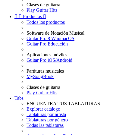
Clases de guitarra
Play Guitar Hits


Productos

Todos los productos
Software de Notación Musical
Guitar Pro 8 Win/macOS
Guitar Pro Educación
Aplicaciones móviles
Guitar Pro iOS/Android
Partituras musicales
MySongBook
Clases de guitarra
Play Guitar Hits
Tabs
ENCUENTRA TUS TABLATURAS
Explorar catálogo
Tablaturas por artista
Tablaturas por género
Todas las tablaturas