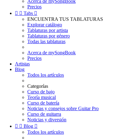
Acerca de mySongBook
Precios


Tabs

ENCUENTRA TUS TABLATURAS
Explorar catálogo
Tablaturas por artista
Tablaturas por género
Todas las tablaturas
Acerca de mySongBook
Precios
Artistas
Blog
Todos los artículos
Categorías
Curso de bajo
Teoría musical
Curso de batería
Noticias y consejos sobre Guitar Pro
Curso de guitarra
Noticias y diversión


Blog

Todos los artículos