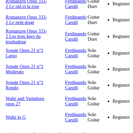
Romanzen Opus 333-
Ferdinando
Guitar
Beginner
2 Le nid et la rose
Carulli
Duet
Romanzen Opus 333-
Ferdinando
Guitar
Beginner
2 Le petit doigt
Carulli
Duet
Romanzen Opus 333-
Ferdinando
Guitar
2 Les trois âges du
Beginner
Carulli
Duet
troubadour
Sonate Opus 21 n°1
Ferdinando
Solo
Beginner
Largo
Carulli
Guitar
Sonate Opus 21 n°1
Ferdinando
Solo
Beginner
Moderato
Carulli
Guitar
Sonate Opus 21 n°1
Ferdinando
Solo
Beginner
Rondo
Carulli
Guitar
Waltz and Variations
Ferdinando
Solo
Beginner
opus 27
Carulli
Guitar
Ferdinando
Solo
Waltz in G
Beginner
Carulli
Guitar