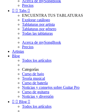
Acerca de mySongBook
Precios


Tabs

ENCUENTRA TUS TABLATURAS
Explorar catálogo
Tablaturas por artista
Tablaturas por género
Todas las tablaturas
Acerca de mySongBook
Precios
Artistas
Blog
Todos los artículos
Categorías
Curso de bajo
Teoría musical
Curso de batería
Noticias y consejos sobre Guitar Pro
Curso de guitarra
Noticias y diversión


Blog

Todos los artículos