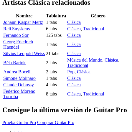
Artistas Clásica
relacionados
Nombre
Tablatura
Género
Johann Kaspar Mertz
1 tabs
Clásica
Reli Suyskens
6 tabs
Clásica
,
Tradicional
Fernando Sor
125 tabs
Clásica
Georg Friedrich
1 tabs
Clásica
Haendel
Silvius Leopold Weiss
21 tabs
Clásica
Música del Mundo
,
Clásica
,
Béla Bartók
2 tabs
Tradicional
Andrea Bocelli
2 tabs
Pop
,
Clásica
Simone Molinaro
1 tabs
Clásica
Claude Debussy
4 tabs
Clásica
Federico Moreno
8 tabs
Clásica
,
Tradicional
Torroba
Consigue la última versión de Guitar Pro
Prueba Guitar Pro
Comprar Guitar Pro