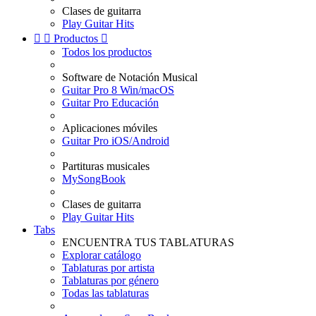
Clases de guitarra
Play Guitar Hits


Productos

Todos los productos
Software de Notación Musical
Guitar Pro 8 Win/macOS
Guitar Pro Educación
Aplicaciones móviles
Guitar Pro iOS/Android
Partituras musicales
MySongBook
Clases de guitarra
Play Guitar Hits
Tabs
ENCUENTRA TUS TABLATURAS
Explorar catálogo
Tablaturas por artista
Tablaturas por género
Todas las tablaturas