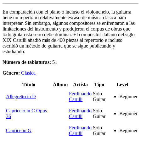
En comparación con el piano o incluso el violonchelo, la guitarra
tiene un repertorio relativamente escaso de música clásica para
interpretar. Sin embargo, algunos compositores se enfrentaron a las
limitaciones del instrumento y produjeron el corpus de obras que
todo guitarrista serio debe dominar. El compositor italiano del siglo
XIX Carulli añadió más de 400 piezas al repertorio e incluso
escribió un método de guitarra que se sigue publicando y
estudiando.
Número de tablaturas:
51
Género:
Clásica
Título
Álbum
Artista
Tipo
Level
Ferdinando
Solo
Allegretto in D
Beginner
Carulli
Guitar
Capriccio in C Opus
Ferdinando
Solo
Beginner
36
Carulli
Guitar
Ferdinando
Solo
Caprice in G
Beginner
Carulli
Guitar