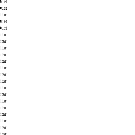
Duet
Duet
itar
Duet
Duet
itar
itar
itar
itar
itar
itar
itar
itar
itar
itar
itar
itar
itar
itar
itar
itar