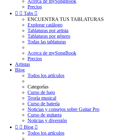
Acerca de mySongBook
Precios


Tabs

ENCUENTRA TUS TABLATURAS
Explorar catálogo
Tablaturas por artista
Tablaturas por género
Todas las tablaturas
Acerca de mySongBook
Precios
Artistas
Blog
Todos los artículos
Categorías
Curso de bajo
Teoría musical
Curso de batería
Noticias y consejos sobre Guitar Pro
Curso de guitarra
Noticias y diversión


Blog

Todos los artículos