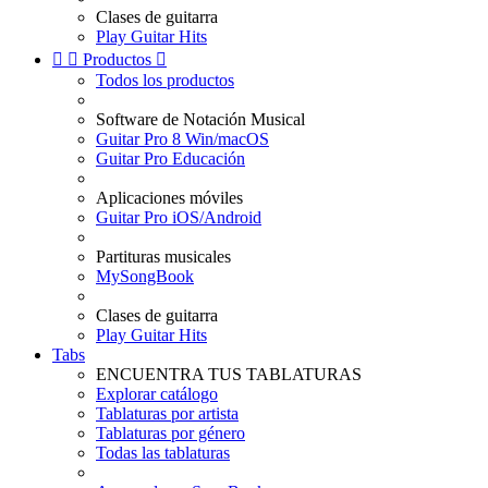
Clases de guitarra
Play Guitar Hits


Productos

Todos los productos
Software de Notación Musical
Guitar Pro 8 Win/macOS
Guitar Pro Educación
Aplicaciones móviles
Guitar Pro iOS/Android
Partituras musicales
MySongBook
Clases de guitarra
Play Guitar Hits
Tabs
ENCUENTRA TUS TABLATURAS
Explorar catálogo
Tablaturas por artista
Tablaturas por género
Todas las tablaturas