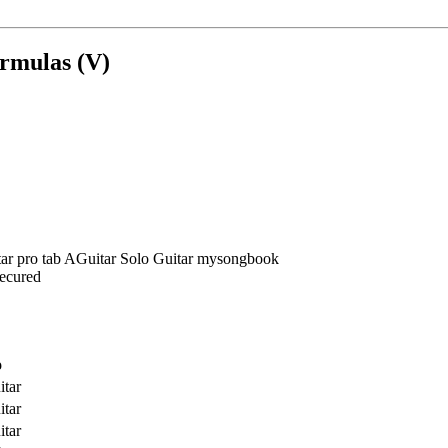
rmulas (V)
Secured
o
itar
itar
itar