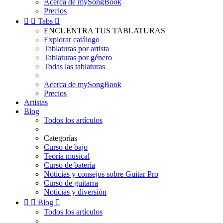
Acerca de mySongBook
Precios


Tabs

ENCUENTRA TUS TABLATURAS
Explorar catálogo
Tablaturas por artista
Tablaturas por género
Todas las tablaturas
Acerca de mySongBook
Precios
Artistas
Blog
Todos los artículos
Categorías
Curso de bajo
Teoría musical
Curso de batería
Noticias y consejos sobre Guitar Pro
Curso de guitarra
Noticias y diversión


Blog

Todos los artículos