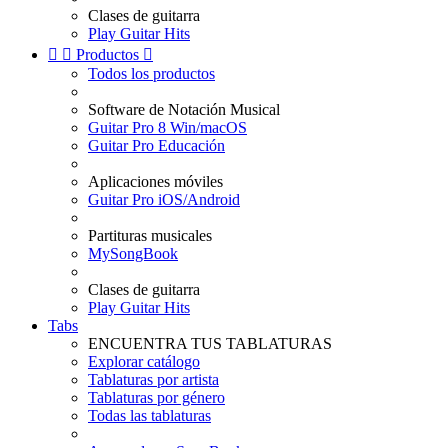
Clases de guitarra
Play Guitar Hits


Productos

Todos los productos
Software de Notación Musical
Guitar Pro 8 Win/macOS
Guitar Pro Educación
Aplicaciones móviles
Guitar Pro iOS/Android
Partituras musicales
MySongBook
Clases de guitarra
Play Guitar Hits
Tabs
ENCUENTRA TUS TABLATURAS
Explorar catálogo
Tablaturas por artista
Tablaturas por género
Todas las tablaturas