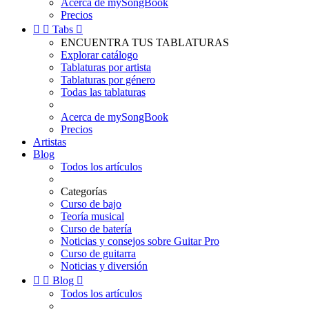
Acerca de mySongBook
Precios


Tabs

ENCUENTRA TUS TABLATURAS
Explorar catálogo
Tablaturas por artista
Tablaturas por género
Todas las tablaturas
Acerca de mySongBook
Precios
Artistas
Blog
Todos los artículos
Categorías
Curso de bajo
Teoría musical
Curso de batería
Noticias y consejos sobre Guitar Pro
Curso de guitarra
Noticias y diversión


Blog

Todos los artículos