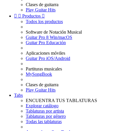
Clases de guitarra
Play Guitar Hits


Productos

Todos los productos
Software de Notación Musical
Guitar Pro 8 Win/macOS
Guitar Pro Educación
Aplicaciones móviles
Guitar Pro iOS/Android
Partituras musicales
MySongBook
Clases de guitarra
Play Guitar Hits
Tabs
ENCUENTRA TUS TABLATURAS
Explorar catálogo
Tablaturas por artista
Tablaturas por género
Todas las tablaturas