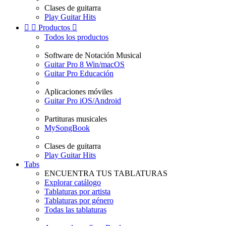
Clases de guitarra
Play Guitar Hits


Productos

Todos los productos
Software de Notación Musical
Guitar Pro 8 Win/macOS
Guitar Pro Educación
Aplicaciones móviles
Guitar Pro iOS/Android
Partituras musicales
MySongBook
Clases de guitarra
Play Guitar Hits
Tabs
ENCUENTRA TUS TABLATURAS
Explorar catálogo
Tablaturas por artista
Tablaturas por género
Todas las tablaturas