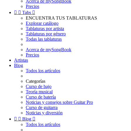
Acerca de mySongBook
Precios


Tabs

ENCUENTRA TUS TABLATURAS
Explorar catálogo
Tablaturas por artista
Tablaturas por género
Todas las tablaturas
Acerca de mySongBook
Precios
Artistas
Blog
Todos los artículos
Categorías
Curso de bajo
Teoría musical
Curso de batería
Noticias y consejos sobre Guitar Pro
Curso de guitarra
Noticias y diversión


Blog

Todos los artículos