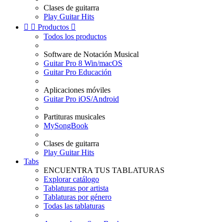
Clases de guitarra
Play Guitar Hits


Productos

Todos los productos
Software de Notación Musical
Guitar Pro 8 Win/macOS
Guitar Pro Educación
Aplicaciones móviles
Guitar Pro iOS/Android
Partituras musicales
MySongBook
Clases de guitarra
Play Guitar Hits
Tabs
ENCUENTRA TUS TABLATURAS
Explorar catálogo
Tablaturas por artista
Tablaturas por género
Todas las tablaturas