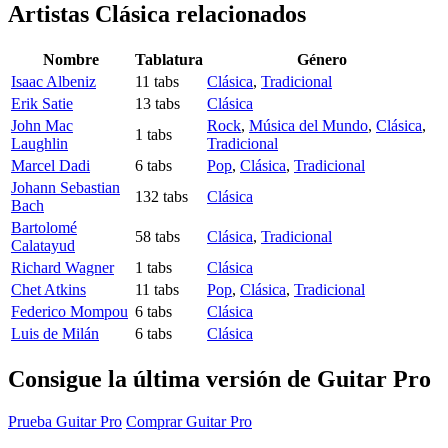
Artistas Clásica
relacionados
Nombre
Tablatura
Género
Isaac Albeniz
11 tabs
Clásica
,
Tradicional
Erik Satie
13 tabs
Clásica
John Mac
Rock
,
Música del Mundo
,
Clásica
,
1 tabs
Laughlin
Tradicional
Marcel Dadi
6 tabs
Pop
,
Clásica
,
Tradicional
Johann Sebastian
132 tabs
Clásica
Bach
Bartolomé
58 tabs
Clásica
,
Tradicional
Calatayud
Richard Wagner
1 tabs
Clásica
Chet Atkins
11 tabs
Pop
,
Clásica
,
Tradicional
Federico Mompou
6 tabs
Clásica
Luis de Milán
6 tabs
Clásica
Consigue la última versión de Guitar Pro
Prueba Guitar Pro
Comprar Guitar Pro