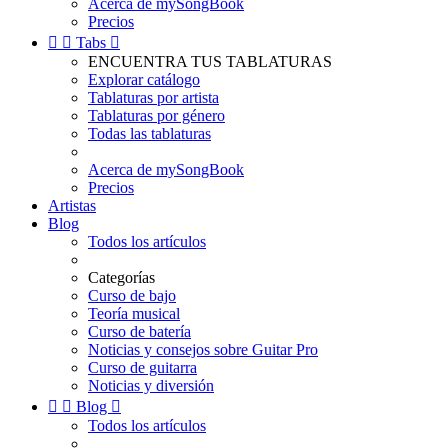
Acerca de mySongBook
Precios


Tabs

ENCUENTRA TUS TABLATURAS
Explorar catálogo
Tablaturas por artista
Tablaturas por género
Todas las tablaturas
Acerca de mySongBook
Precios
Artistas
Blog
Todos los artículos
Categorías
Curso de bajo
Teoría musical
Curso de batería
Noticias y consejos sobre Guitar Pro
Curso de guitarra
Noticias y diversión


Blog

Todos los artículos