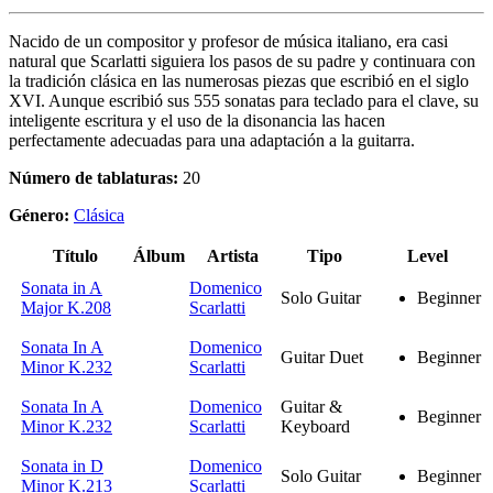
Nacido de un compositor y profesor de música italiano, era casi
natural que Scarlatti siguiera los pasos de su padre y continuara con
la tradición clásica en las numerosas piezas que escribió en el siglo
XVI. Aunque escribió sus 555 sonatas para teclado para el clave, su
inteligente escritura y el uso de la disonancia las hacen
perfectamente adecuadas para una adaptación a la guitarra.
Número de tablaturas:
20
Género:
Clásica
Título
Álbum
Artista
Tipo
Level
Sonata in A
Domenico
Solo Guitar
Beginner
Major K.208
Scarlatti
Sonata In A
Domenico
Guitar Duet
Beginner
Minor K.232
Scarlatti
Sonata In A
Domenico
Guitar &
Beginner
Minor K.232
Scarlatti
Keyboard
Sonata in D
Domenico
Solo Guitar
Beginner
Minor K.213
Scarlatti