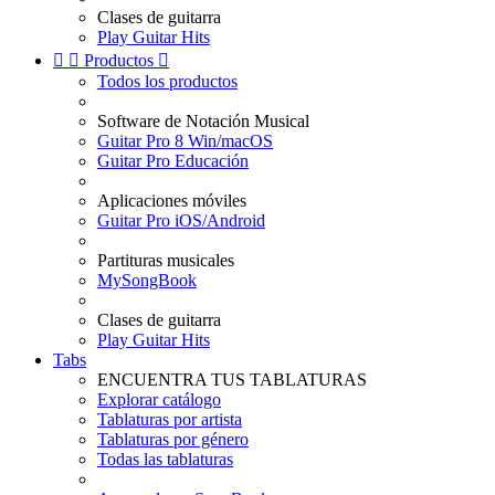
Clases de guitarra
Play Guitar Hits


Productos

Todos los productos
Software de Notación Musical
Guitar Pro 8 Win/macOS
Guitar Pro Educación
Aplicaciones móviles
Guitar Pro iOS/Android
Partituras musicales
MySongBook
Clases de guitarra
Play Guitar Hits
Tabs
ENCUENTRA TUS TABLATURAS
Explorar catálogo
Tablaturas por artista
Tablaturas por género
Todas las tablaturas