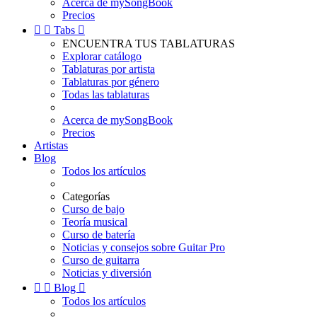
Acerca de mySongBook
Precios


Tabs

ENCUENTRA TUS TABLATURAS
Explorar catálogo
Tablaturas por artista
Tablaturas por género
Todas las tablaturas
Acerca de mySongBook
Precios
Artistas
Blog
Todos los artículos
Categorías
Curso de bajo
Teoría musical
Curso de batería
Noticias y consejos sobre Guitar Pro
Curso de guitarra
Noticias y diversión


Blog

Todos los artículos