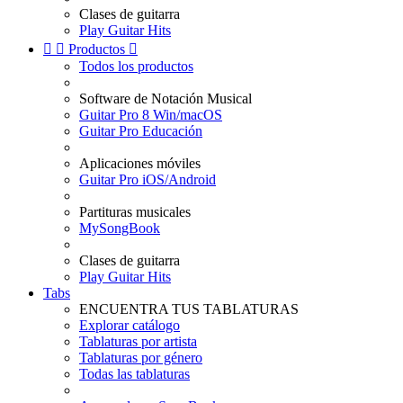
Clases de guitarra
Play Guitar Hits


Productos

Todos los productos
Software de Notación Musical
Guitar Pro 8 Win/macOS
Guitar Pro Educación
Aplicaciones móviles
Guitar Pro iOS/Android
Partituras musicales
MySongBook
Clases de guitarra
Play Guitar Hits
Tabs
ENCUENTRA TUS TABLATURAS
Explorar catálogo
Tablaturas por artista
Tablaturas por género
Todas las tablaturas