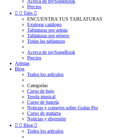
Acerca de mySongBook
Precios


Tabs

ENCUENTRA TUS TABLATURAS
Explorar catálogo
Tablaturas por artista
Tablaturas por género
Todas las tablaturas
Acerca de mySongBook
Precios
Artistas
Blog
Todos los artículos
Categorías
Curso de bajo
Teoría musical
Curso de batería
Noticias y consejos sobre Guitar Pro
Curso de guitarra
Noticias y diversión


Blog

Todos los artículos