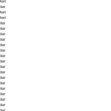
Duet
itar
Duet
Duet
itar
itar
itar
itar
itar
itar
itar
itar
itar
itar
itar
itar
itar
itar
itar
itar
itar