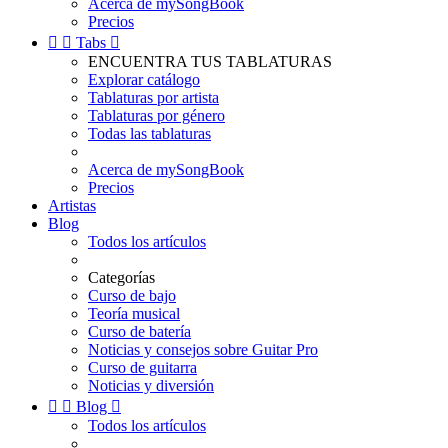
Acerca de mySongBook
Precios


Tabs

ENCUENTRA TUS TABLATURAS
Explorar catálogo
Tablaturas por artista
Tablaturas por género
Todas las tablaturas
Acerca de mySongBook
Precios
Artistas
Blog
Todos los artículos
Categorías
Curso de bajo
Teoría musical
Curso de batería
Noticias y consejos sobre Guitar Pro
Curso de guitarra
Noticias y diversión


Blog

Todos los artículos