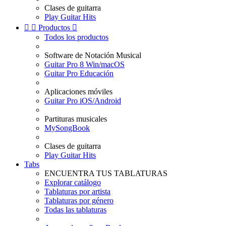
Clases de guitarra
Play Guitar Hits


Productos

Todos los productos
Software de Notación Musical
Guitar Pro 8 Win/macOS
Guitar Pro Educación
Aplicaciones móviles
Guitar Pro iOS/Android
Partituras musicales
MySongBook
Clases de guitarra
Play Guitar Hits
Tabs
ENCUENTRA TUS TABLATURAS
Explorar catálogo
Tablaturas por artista
Tablaturas por género
Todas las tablaturas