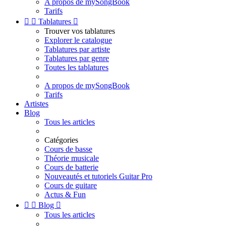
A propos de mySongBook
Tarifs


Tablatures

Trouver vos tablatures
Explorer le catalogue
Tablatures par artiste
Tablatures par genre
Toutes les tablatures
A propos de mySongBook
Tarifs
Artistes
Blog
Tous les articles
Catégories
Cours de basse
Théorie musicale
Cours de batterie
Nouveautés et tutoriels Guitar Pro
Cours de guitare
Actus & Fun


Blog

Tous les articles