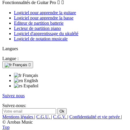
Fonctionnalités de Guitar Pro


Logiciel pour apprendre la guitare
Logiciel pour apprendre la basse
Editeur de partition batterie
Lecteur de partition piano
Logiciel d'apprentissage du ukulélé
Logiciel de notation musicale
Langues
Langue :
Français

Français
English
Español
Suivez nous
Suivez-nous:
Mentions légales
|
C.G.U.
|
C.G.V.
|
Confidentialité et vie privée
|
© Arobas Music
Top