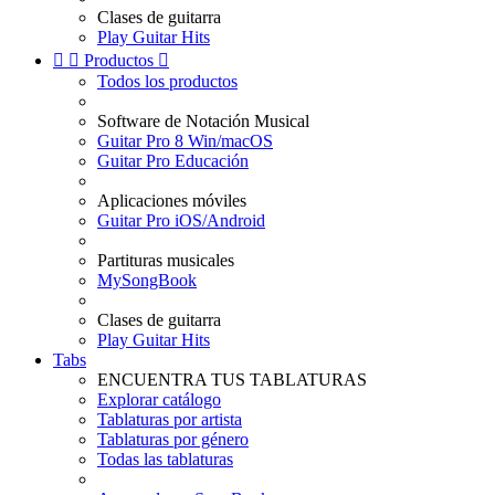
Clases de guitarra
Play Guitar Hits


Productos

Todos los productos
Software de Notación Musical
Guitar Pro 8 Win/macOS
Guitar Pro Educación
Aplicaciones móviles
Guitar Pro iOS/Android
Partituras musicales
MySongBook
Clases de guitarra
Play Guitar Hits
Tabs
ENCUENTRA TUS TABLATURAS
Explorar catálogo
Tablaturas por artista
Tablaturas por género
Todas las tablaturas