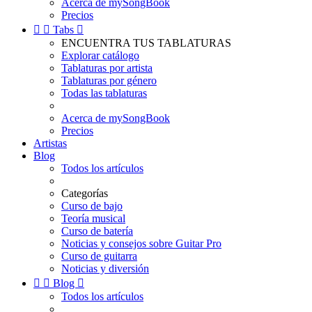
Acerca de mySongBook
Precios


Tabs

ENCUENTRA TUS TABLATURAS
Explorar catálogo
Tablaturas por artista
Tablaturas por género
Todas las tablaturas
Acerca de mySongBook
Precios
Artistas
Blog
Todos los artículos
Categorías
Curso de bajo
Teoría musical
Curso de batería
Noticias y consejos sobre Guitar Pro
Curso de guitarra
Noticias y diversión


Blog

Todos los artículos