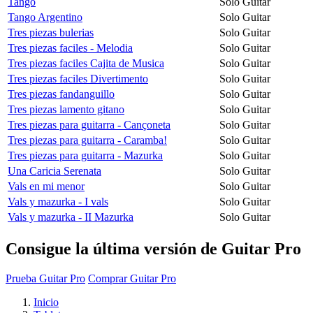
Tango
Solo Guitar
Tango Argentino
Solo Guitar
Tres piezas bulerias
Solo Guitar
Tres piezas faciles - Melodia
Solo Guitar
Tres piezas faciles Cajita de Musica
Solo Guitar
Tres piezas faciles Divertimento
Solo Guitar
Tres piezas fandanguillo
Solo Guitar
Tres piezas lamento gitano
Solo Guitar
Tres piezas para guitarra - Cançoneta
Solo Guitar
Tres piezas para guitarra - Caramba!
Solo Guitar
Tres piezas para guitarra - Mazurka
Solo Guitar
Una Caricia Serenata
Solo Guitar
Vals en mi menor
Solo Guitar
Vals y mazurka - I vals
Solo Guitar
Vals y mazurka - II Mazurka
Solo Guitar
Consigue la última versión de Guitar Pro
Prueba Guitar Pro
Comprar Guitar Pro
Inicio