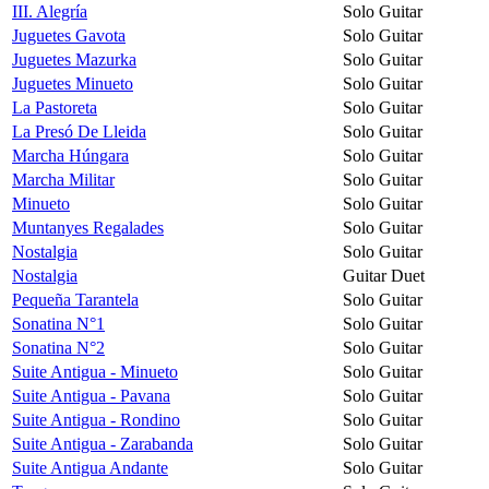
III. Alegría
Solo Guitar
Juguetes Gavota
Solo Guitar
Juguetes Mazurka
Solo Guitar
Juguetes Minueto
Solo Guitar
La Pastoreta
Solo Guitar
La Presó De Lleida
Solo Guitar
Marcha Húngara
Solo Guitar
Marcha Militar
Solo Guitar
Minueto
Solo Guitar
Muntanyes Regalades
Solo Guitar
Nostalgia
Solo Guitar
Nostalgia
Guitar Duet
Pequeña Tarantela
Solo Guitar
Sonatina N°1
Solo Guitar
Sonatina N°2
Solo Guitar
Suite Antigua - Minueto
Solo Guitar
Suite Antigua - Pavana
Solo Guitar
Suite Antigua - Rondino
Solo Guitar
Suite Antigua - Zarabanda
Solo Guitar
Suite Antigua Andante
Solo Guitar