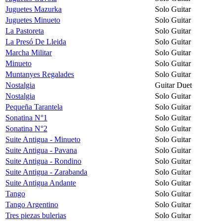
Juguetes Mazurka
Solo Guitar
Juguetes Minueto
Solo Guitar
La Pastoreta
Solo Guitar
La Presó De Lleida
Solo Guitar
Marcha Militar
Solo Guitar
Minueto
Solo Guitar
Muntanyes Regalades
Solo Guitar
Nostalgia
Guitar Duet
Nostalgia
Solo Guitar
Pequeña Tarantela
Solo Guitar
Sonatina N°1
Solo Guitar
Sonatina N°2
Solo Guitar
Suite Antigua - Minueto
Solo Guitar
Suite Antigua - Pavana
Solo Guitar
Suite Antigua - Rondino
Solo Guitar
Suite Antigua - Zarabanda
Solo Guitar
Suite Antigua Andante
Solo Guitar
Tango
Solo Guitar
Tango Argentino
Solo Guitar
Tres piezas bulerias
Solo Guitar