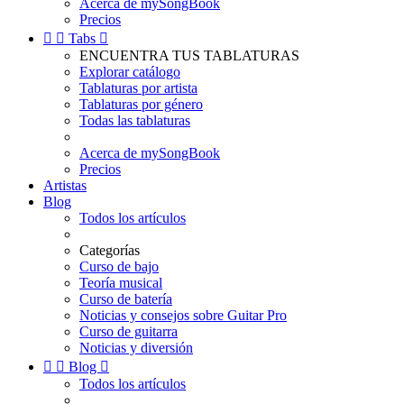
Acerca de mySongBook
Precios


Tabs

ENCUENTRA TUS TABLATURAS
Explorar catálogo
Tablaturas por artista
Tablaturas por género
Todas las tablaturas
Acerca de mySongBook
Precios
Artistas
Blog
Todos los artículos
Categorías
Curso de bajo
Teoría musical
Curso de batería
Noticias y consejos sobre Guitar Pro
Curso de guitarra
Noticias y diversión


Blog

Todos los artículos