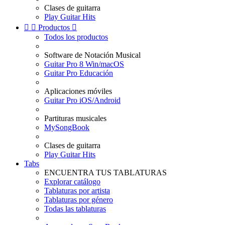
Clases de guitarra
Play Guitar Hits


Productos

Todos los productos
Software de Notación Musical
Guitar Pro 8 Win/macOS
Guitar Pro Educación
Aplicaciones móviles
Guitar Pro iOS/Android
Partituras musicales
MySongBook
Clases de guitarra
Play Guitar Hits
Tabs
ENCUENTRA TUS TABLATURAS
Explorar catálogo
Tablaturas por artista
Tablaturas por género
Todas las tablaturas