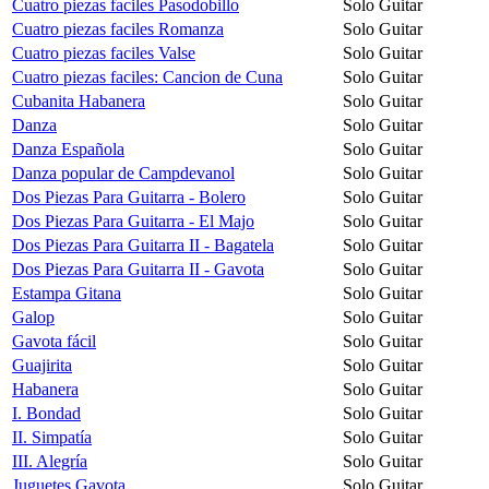
Cuatro piezas faciles Pasodobillo
Solo Guitar
Cuatro piezas faciles Romanza
Solo Guitar
Cuatro piezas faciles Valse
Solo Guitar
Cuatro piezas faciles: Cancion de Cuna
Solo Guitar
Cubanita Habanera
Solo Guitar
Danza
Solo Guitar
Danza Española
Solo Guitar
Danza popular de Campdevanol
Solo Guitar
Dos Piezas Para Guitarra - Bolero
Solo Guitar
Dos Piezas Para Guitarra - El Majo
Solo Guitar
Dos Piezas Para Guitarra II - Bagatela
Solo Guitar
Dos Piezas Para Guitarra II - Gavota
Solo Guitar
Estampa Gitana
Solo Guitar
Galop
Solo Guitar
Gavota fácil
Solo Guitar
Guajirita
Solo Guitar
Habanera
Solo Guitar
I. Bondad
Solo Guitar
II. Simpatía
Solo Guitar
III. Alegría
Solo Guitar
Juguetes Gavota
Solo Guitar