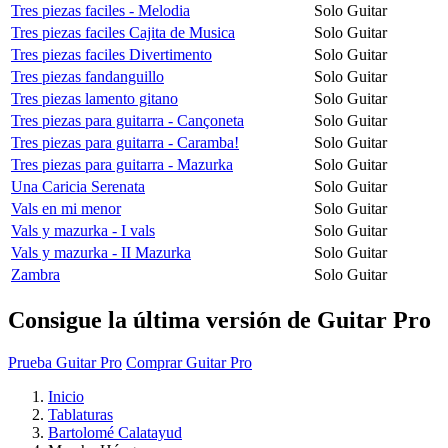
Tres piezas faciles - Melodia
Solo Guitar
Tres piezas faciles Cajita de Musica
Solo Guitar
Tres piezas faciles Divertimento
Solo Guitar
Tres piezas fandanguillo
Solo Guitar
Tres piezas lamento gitano
Solo Guitar
Tres piezas para guitarra - Cançoneta
Solo Guitar
Tres piezas para guitarra - Caramba!
Solo Guitar
Tres piezas para guitarra - Mazurka
Solo Guitar
Una Caricia Serenata
Solo Guitar
Vals en mi menor
Solo Guitar
Vals y mazurka - I vals
Solo Guitar
Vals y mazurka - II Mazurka
Solo Guitar
Zambra
Solo Guitar
Consigue la última versión de Guitar Pro
Prueba Guitar Pro
Comprar Guitar Pro
Inicio
Tablaturas
Bartolomé Calatayud