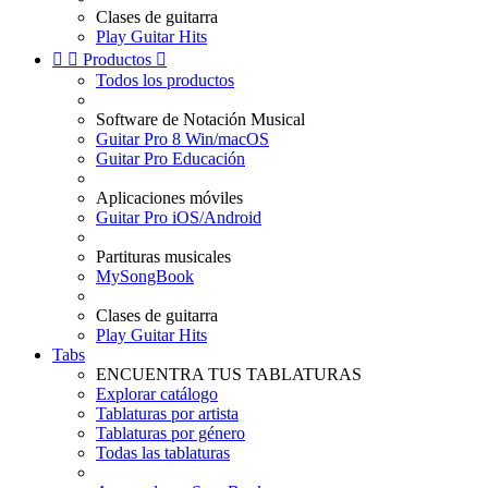
Clases de guitarra
Play Guitar Hits


Productos

Todos los productos
Software de Notación Musical
Guitar Pro 8 Win/macOS
Guitar Pro Educación
Aplicaciones móviles
Guitar Pro iOS/Android
Partituras musicales
MySongBook
Clases de guitarra
Play Guitar Hits
Tabs
ENCUENTRA TUS TABLATURAS
Explorar catálogo
Tablaturas por artista
Tablaturas por género
Todas las tablaturas