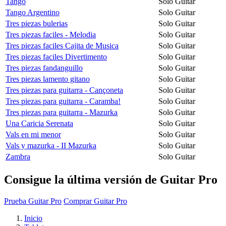
Tango
Solo Guitar
Tango Argentino
Solo Guitar
Tres piezas bulerias
Solo Guitar
Tres piezas faciles - Melodia
Solo Guitar
Tres piezas faciles Cajita de Musica
Solo Guitar
Tres piezas faciles Divertimento
Solo Guitar
Tres piezas fandanguillo
Solo Guitar
Tres piezas lamento gitano
Solo Guitar
Tres piezas para guitarra - Cançoneta
Solo Guitar
Tres piezas para guitarra - Caramba!
Solo Guitar
Tres piezas para guitarra - Mazurka
Solo Guitar
Una Caricia Serenata
Solo Guitar
Vals en mi menor
Solo Guitar
Vals y mazurka - II Mazurka
Solo Guitar
Zambra
Solo Guitar
Consigue la última versión de Guitar Pro
Prueba Guitar Pro
Comprar Guitar Pro
Inicio