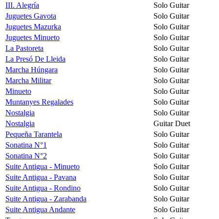
III. Alegría
Solo Guitar
Juguetes Gavota
Solo Guitar
Juguetes Mazurka
Solo Guitar
Juguetes Minueto
Solo Guitar
La Pastoreta
Solo Guitar
La Presó De Lleida
Solo Guitar
Marcha Húngara
Solo Guitar
Marcha Militar
Solo Guitar
Minueto
Solo Guitar
Muntanyes Regalades
Solo Guitar
Nostalgia
Solo Guitar
Nostalgia
Guitar Duet
Pequeña Tarantela
Solo Guitar
Sonatina N°1
Solo Guitar
Sonatina N°2
Solo Guitar
Suite Antigua - Minueto
Solo Guitar
Suite Antigua - Pavana
Solo Guitar
Suite Antigua - Rondino
Solo Guitar
Suite Antigua - Zarabanda
Solo Guitar
Suite Antigua Andante
Solo Guitar