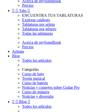
Acerca de mySongBook
Precios


Tabs

ENCUENTRA TUS TABLATURAS
Explorar catálogo
Tablaturas por artista
Tablaturas por género
Todas las tablaturas
Acerca de mySongBook
Precios
Artistas
Blog
Todos los artículos
Categorías
Curso de bajo
Teoría musical
Curso de batería
Noticias y consejos sobre Guitar Pro
Curso de guitarra
Noticias y diversión


Blog

Todos los artículos