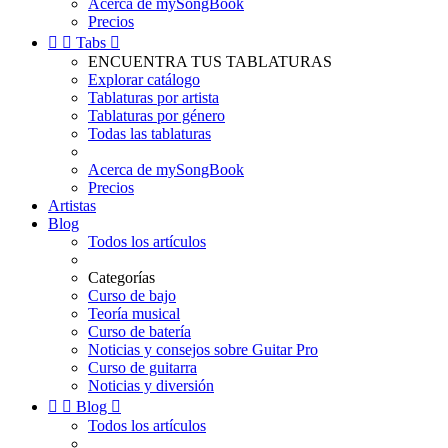
Acerca de mySongBook
Precios


Tabs

ENCUENTRA TUS TABLATURAS
Explorar catálogo
Tablaturas por artista
Tablaturas por género
Todas las tablaturas
Acerca de mySongBook
Precios
Artistas
Blog
Todos los artículos
Categorías
Curso de bajo
Teoría musical
Curso de batería
Noticias y consejos sobre Guitar Pro
Curso de guitarra
Noticias y diversión


Blog

Todos los artículos