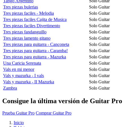
Tango Argentino
Solo Guitar
Tres piezas bulerias
Solo Guitar
Tres piezas faciles - Melodia
Solo Guitar
Tres piezas faciles Cajita de Musica
Solo Guitar
Tres piezas faciles Divertimento
Solo Guitar
Tres piezas fandanguillo
Solo Guitar
Tres piezas lamento gitano
Solo Guitar
Tres piezas para guitarra - Cançoneta
Solo Guitar
Tres piezas para guitarra - Caramba!
Solo Guitar
Tres piezas para guitarra - Mazurka
Solo Guitar
Una Caricia Serenata
Solo Guitar
Vals en mi menor
Solo Guitar
Vals y mazurka - I vals
Solo Guitar
Vals y mazurka - II Mazurka
Solo Guitar
Zambra
Solo Guitar
Consigue la última versión de Guitar Pro
Prueba Guitar Pro
Comprar Guitar Pro
Inicio