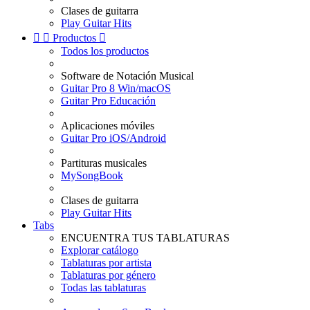
Clases de guitarra
Play Guitar Hits


Productos

Todos los productos
Software de Notación Musical
Guitar Pro 8 Win/macOS
Guitar Pro Educación
Aplicaciones móviles
Guitar Pro iOS/Android
Partituras musicales
MySongBook
Clases de guitarra
Play Guitar Hits
Tabs
ENCUENTRA TUS TABLATURAS
Explorar catálogo
Tablaturas por artista
Tablaturas por género
Todas las tablaturas