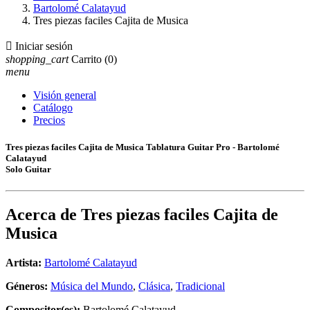
Bartolomé Calatayud
Tres piezas faciles Cajita de Musica

Iniciar sesión
shopping_cart
Carrito
(0)
menu
Visión general
Catálogo
Precios
Tres piezas faciles Cajita de Musica Tablatura Guitar Pro - Bartolomé
Calatayud
Solo Guitar
Acerca de
Tres piezas faciles Cajita de
Musica
Artista:
Bartolomé Calatayud
Géneros:
Música del Mundo
,
Clásica
,
Tradicional
Compositor(es):
Bartolomé Calatayud