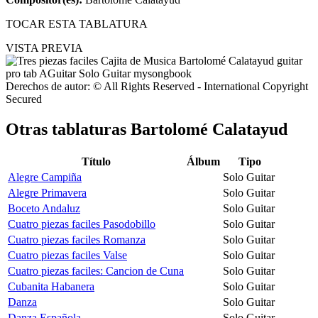
TOCAR ESTA TABLATURA
VISTA PREVIA
Derechos de autor: © All Rights Reserved - International Copyright
Secured
Otras tablaturas
Bartolomé Calatayud
Título
Álbum
Tipo
Alegre Campiña
Solo Guitar
Alegre Primavera
Solo Guitar
Boceto Andaluz
Solo Guitar
Cuatro piezas faciles Pasodobillo
Solo Guitar
Cuatro piezas faciles Romanza
Solo Guitar
Cuatro piezas faciles Valse
Solo Guitar
Cuatro piezas faciles: Cancion de Cuna
Solo Guitar
Cubanita Habanera
Solo Guitar
Danza
Solo Guitar
Danza Española
Solo Guitar