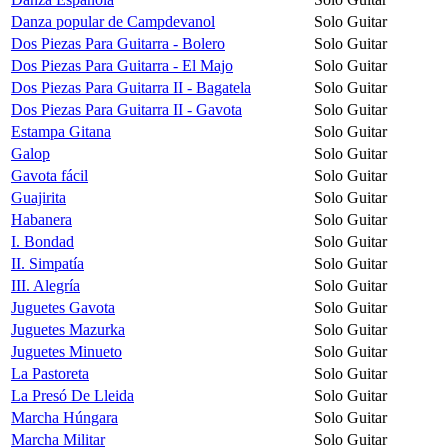
Danza popular de Campdevanol
Solo Guitar
Dos Piezas Para Guitarra - Bolero
Solo Guitar
Dos Piezas Para Guitarra - El Majo
Solo Guitar
Dos Piezas Para Guitarra II - Bagatela
Solo Guitar
Dos Piezas Para Guitarra II - Gavota
Solo Guitar
Estampa Gitana
Solo Guitar
Galop
Solo Guitar
Gavota fácil
Solo Guitar
Guajirita
Solo Guitar
Habanera
Solo Guitar
I. Bondad
Solo Guitar
II. Simpatía
Solo Guitar
III. Alegría
Solo Guitar
Juguetes Gavota
Solo Guitar
Juguetes Mazurka
Solo Guitar
Juguetes Minueto
Solo Guitar
La Pastoreta
Solo Guitar
La Presó De Lleida
Solo Guitar
Marcha Húngara
Solo Guitar
Marcha Militar
Solo Guitar