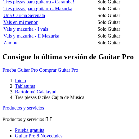
Tres piezas para guitarra - Caramba!
Solo Guitar
Tres piezas para guitarra - Mazurka
Solo Guitar
Una Caricia Serenata
Solo Guitar
Vals en mi menor
Solo Guitar
Vals y mazurka - I vals
Solo Guitar
Vals y mazurka - II Mazurka
Solo Guitar
Zambra
Solo Guitar
Consigue la última versión de Guitar Pro
Prueba Guitar Pro
Comprar Guitar Pro
Inicio
Tablaturas
Bartolomé Calatayud
Tres piezas faciles Cajita de Musica
Productos y servicios
Productos y servicios


Prueba gratuita
Guitar Pro 8 Novedades