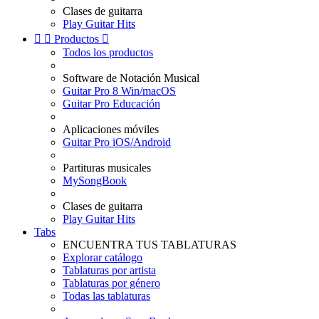
Clases de guitarra
Play Guitar Hits


Productos

Todos los productos
Software de Notación Musical
Guitar Pro 8 Win/macOS
Guitar Pro Educación
Aplicaciones móviles
Guitar Pro iOS/Android
Partituras musicales
MySongBook
Clases de guitarra
Play Guitar Hits
Tabs
ENCUENTRA TUS TABLATURAS
Explorar catálogo
Tablaturas por artista
Tablaturas por género
Todas las tablaturas