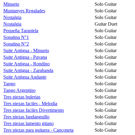
Minueto
Solo Guitar
Muntanyes Regalades
Solo Guitar
Nostalgia
Solo Guitar
Nostalgia
Guitar Duet
Pequeña Tarantela
Solo Guitar
Sonatina N°1
Solo Guitar
Sonatina N°2
Solo Guitar
Suite Antigua - Minueto
Solo Guitar
Suite Antigua - Pavana
Solo Guitar
Suite Antigua - Rondino
Solo Guitar
Suite Antigua - Zarabanda
Solo Guitar
Suite Antigua Andante
Solo Guitar
Tango
Solo Guitar
Tango Argentino
Solo Guitar
Tres piezas bulerias
Solo Guitar
Tres piezas faciles - Melodia
Solo Guitar
Tres piezas faciles Divertimento
Solo Guitar
Tres piezas fandanguillo
Solo Guitar
Tres piezas lamento gitano
Solo Guitar
Tres piezas para guitarra - Cançoneta
Solo Guitar