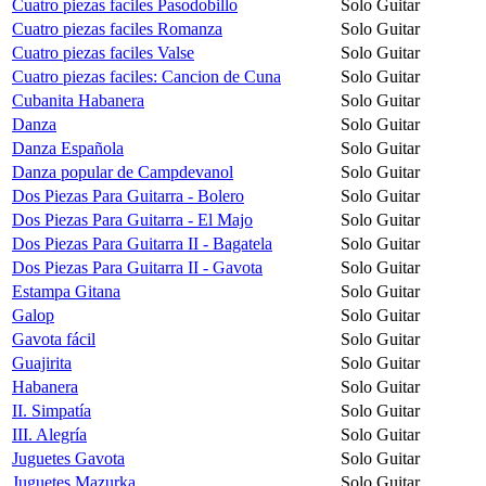
Cuatro piezas faciles Pasodobillo
Solo Guitar
Cuatro piezas faciles Romanza
Solo Guitar
Cuatro piezas faciles Valse
Solo Guitar
Cuatro piezas faciles: Cancion de Cuna
Solo Guitar
Cubanita Habanera
Solo Guitar
Danza
Solo Guitar
Danza Española
Solo Guitar
Danza popular de Campdevanol
Solo Guitar
Dos Piezas Para Guitarra - Bolero
Solo Guitar
Dos Piezas Para Guitarra - El Majo
Solo Guitar
Dos Piezas Para Guitarra II - Bagatela
Solo Guitar
Dos Piezas Para Guitarra II - Gavota
Solo Guitar
Estampa Gitana
Solo Guitar
Galop
Solo Guitar
Gavota fácil
Solo Guitar
Guajirita
Solo Guitar
Habanera
Solo Guitar
II. Simpatía
Solo Guitar
III. Alegría
Solo Guitar
Juguetes Gavota
Solo Guitar
Juguetes Mazurka
Solo Guitar