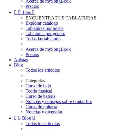
Acerca de mySongBook
Precios


Tabs

ENCUENTRA TUS TABLATURAS
Explorar catálogo
Tablaturas por artista
Tablaturas por género
Todas las tablaturas
Acerca de mySongBook
Precios
Artistas
Blog
Todos los artículos
Categorías
Curso de bajo
Teoría musical
Curso de batería
Noticias y consejos sobre Guitar Pro
Curso de guitarra
Noticias y diversión


Blog

Todos los artículos