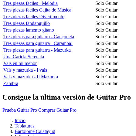
Tres piezas faciles - Melodia
Solo Guitar
Tres piezas faciles Cajita de Musica
Solo Guitar
Tres piezas faciles Divertimento
Solo Guitar
Tres piezas fandanguillo
Solo Guitar
Tres piezas lamento gitano
Solo Guitar
Tres piezas para guitarra - Cançoneta
Solo Guitar
Tres piezas para guitarra - Caramba!
Solo Guitar
Tres piezas para guitarra - Mazurka
Solo Guitar
Una Caricia Serenata
Solo Guitar
Vals en mi menor
Solo Guitar
Vals y mazurka - I vals
Solo Guitar
Vals y mazurka - II Mazurka
Solo Guitar
Zambra
Solo Guitar
Consigue la última versión de Guitar Pro
Prueba Guitar Pro
Comprar Guitar Pro
Inicio
Tablaturas
Bartolomé Calatayud