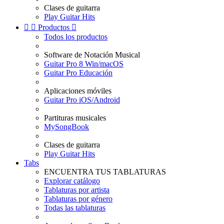
Clases de guitarra
Play Guitar Hits


Productos

Todos los productos
Software de Notación Musical
Guitar Pro 8 Win/macOS
Guitar Pro Educación
Aplicaciones móviles
Guitar Pro iOS/Android
Partituras musicales
MySongBook
Clases de guitarra
Play Guitar Hits
Tabs
ENCUENTRA TUS TABLATURAS
Explorar catálogo
Tablaturas por artista
Tablaturas por género
Todas las tablaturas