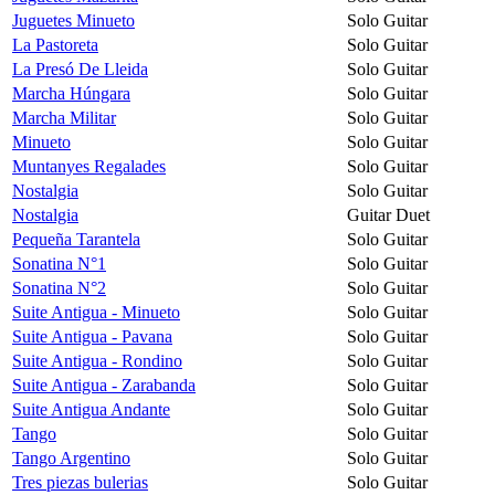
Juguetes Minueto
Solo Guitar
La Pastoreta
Solo Guitar
La Presó De Lleida
Solo Guitar
Marcha Húngara
Solo Guitar
Marcha Militar
Solo Guitar
Minueto
Solo Guitar
Muntanyes Regalades
Solo Guitar
Nostalgia
Solo Guitar
Nostalgia
Guitar Duet
Pequeña Tarantela
Solo Guitar
Sonatina N°1
Solo Guitar
Sonatina N°2
Solo Guitar
Suite Antigua - Minueto
Solo Guitar
Suite Antigua - Pavana
Solo Guitar
Suite Antigua - Rondino
Solo Guitar
Suite Antigua - Zarabanda
Solo Guitar
Suite Antigua Andante
Solo Guitar
Tango
Solo Guitar
Tango Argentino
Solo Guitar
Tres piezas bulerias
Solo Guitar