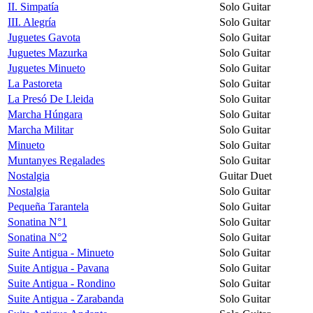
II. Simpatía
Solo Guitar
III. Alegría
Solo Guitar
Juguetes Gavota
Solo Guitar
Juguetes Mazurka
Solo Guitar
Juguetes Minueto
Solo Guitar
La Pastoreta
Solo Guitar
La Presó De Lleida
Solo Guitar
Marcha Húngara
Solo Guitar
Marcha Militar
Solo Guitar
Minueto
Solo Guitar
Muntanyes Regalades
Solo Guitar
Nostalgia
Guitar Duet
Nostalgia
Solo Guitar
Pequeña Tarantela
Solo Guitar
Sonatina N°1
Solo Guitar
Sonatina N°2
Solo Guitar
Suite Antigua - Minueto
Solo Guitar
Suite Antigua - Pavana
Solo Guitar
Suite Antigua - Rondino
Solo Guitar
Suite Antigua - Zarabanda
Solo Guitar