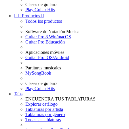
Clases de guitarra
Play Guitar Hits


Productos

Todos los productos
Software de Notación Musical
Guitar Pro 8 Win/macOS
Guitar Pro Educación
Aplicaciones móviles
Guitar Pro iOS/Android
Partituras musicales
MySongBook
Clases de guitarra
Play Guitar Hits
Tabs
ENCUENTRA TUS TABLATURAS
Explorar catálogo
Tablaturas por artista
Tablaturas por género
Todas las tablaturas