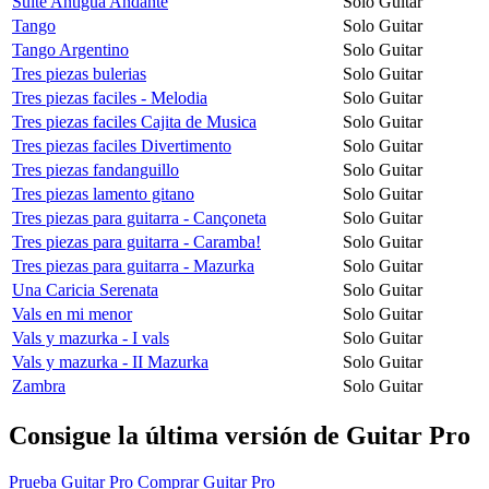
Suite Antigua Andante
Solo Guitar
Tango
Solo Guitar
Tango Argentino
Solo Guitar
Tres piezas bulerias
Solo Guitar
Tres piezas faciles - Melodia
Solo Guitar
Tres piezas faciles Cajita de Musica
Solo Guitar
Tres piezas faciles Divertimento
Solo Guitar
Tres piezas fandanguillo
Solo Guitar
Tres piezas lamento gitano
Solo Guitar
Tres piezas para guitarra - Cançoneta
Solo Guitar
Tres piezas para guitarra - Caramba!
Solo Guitar
Tres piezas para guitarra - Mazurka
Solo Guitar
Una Caricia Serenata
Solo Guitar
Vals en mi menor
Solo Guitar
Vals y mazurka - I vals
Solo Guitar
Vals y mazurka - II Mazurka
Solo Guitar
Zambra
Solo Guitar
Consigue la última versión de Guitar Pro
Prueba Guitar Pro
Comprar Guitar Pro