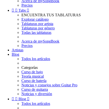
Acerca de mySongBook
Precios


Tabs

ENCUENTRA TUS TABLATURAS
Explorar catálogo
Tablaturas por artista
Tablaturas por género
Todas las tablaturas
Acerca de mySongBook
Precios
Artistas
Blog
Todos los artículos
Categorías
Curso de bajo
Teoría musical
Curso de batería
Noticias y consejos sobre Guitar Pro
Curso de guitarra
Noticias y diversión


Blog

Todos los artículos