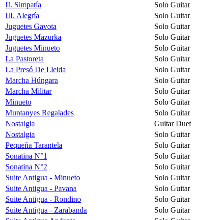
II. Simpatía
Solo Guitar
III. Alegría
Solo Guitar
Juguetes Gavota
Solo Guitar
Juguetes Mazurka
Solo Guitar
Juguetes Minueto
Solo Guitar
La Pastoreta
Solo Guitar
La Presó De Lleida
Solo Guitar
Marcha Húngara
Solo Guitar
Marcha Militar
Solo Guitar
Minueto
Solo Guitar
Muntanyes Regalades
Solo Guitar
Nostalgia
Guitar Duet
Nostalgia
Solo Guitar
Pequeña Tarantela
Solo Guitar
Sonatina N°1
Solo Guitar
Sonatina N°2
Solo Guitar
Suite Antigua - Minueto
Solo Guitar
Suite Antigua - Pavana
Solo Guitar
Suite Antigua - Rondino
Solo Guitar
Suite Antigua - Zarabanda
Solo Guitar