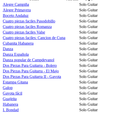
Alegre Campiña
Solo Guitar
Alegre Primavera
Solo Guitar
Boceto Andaluz
Solo Guitar
Cuatro piezas faciles Pasodobillo
Solo Guitar
Cuatro piezas faciles Romanza
Solo Guitar
Cuatro piezas faciles Valse
Solo Guitar
Cuatro piezas faciles: Cancion de Cuna
Solo Guitar
Cubanita Habanera
Solo Guitar
Danza
Solo Guitar
Danza Española
Solo Guitar
Danza popular de Campdevanol
Solo Guitar
Dos Piezas Para Guitarra - Bolero
Solo Guitar
Dos Piezas Para Guitarra - El Majo
Solo Guitar
Dos Piezas Para Guitarra II - Gavota
Solo Guitar
Estampa Gitana
Solo Guitar
Galop
Solo Guitar
Gavota fácil
Solo Guitar
Guajirita
Solo Guitar
Habanera
Solo Guitar
I. Bondad
Solo Guitar