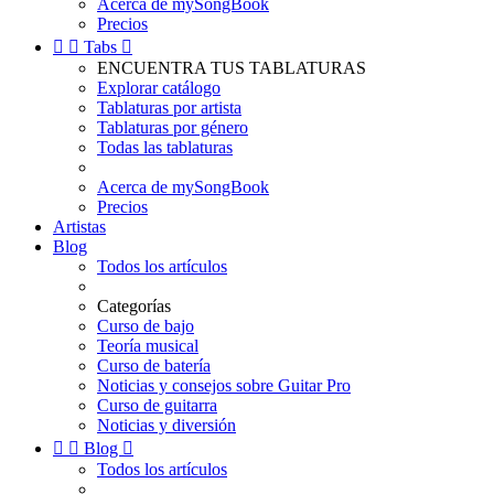
Acerca de mySongBook
Precios


Tabs

ENCUENTRA TUS TABLATURAS
Explorar catálogo
Tablaturas por artista
Tablaturas por género
Todas las tablaturas
Acerca de mySongBook
Precios
Artistas
Blog
Todos los artículos
Categorías
Curso de bajo
Teoría musical
Curso de batería
Noticias y consejos sobre Guitar Pro
Curso de guitarra
Noticias y diversión


Blog

Todos los artículos