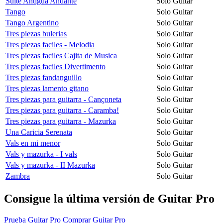
Suite Antigua Andante
Solo Guitar
Tango
Solo Guitar
Tango Argentino
Solo Guitar
Tres piezas bulerias
Solo Guitar
Tres piezas faciles - Melodia
Solo Guitar
Tres piezas faciles Cajita de Musica
Solo Guitar
Tres piezas faciles Divertimento
Solo Guitar
Tres piezas fandanguillo
Solo Guitar
Tres piezas lamento gitano
Solo Guitar
Tres piezas para guitarra - Cançoneta
Solo Guitar
Tres piezas para guitarra - Caramba!
Solo Guitar
Tres piezas para guitarra - Mazurka
Solo Guitar
Una Caricia Serenata
Solo Guitar
Vals en mi menor
Solo Guitar
Vals y mazurka - I vals
Solo Guitar
Vals y mazurka - II Mazurka
Solo Guitar
Zambra
Solo Guitar
Consigue la última versión de Guitar Pro
Prueba Guitar Pro
Comprar Guitar Pro