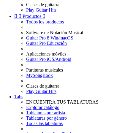
Clases de guitarra
Play Guitar Hits


Productos

Todos los productos
Software de Notación Musical
Guitar Pro 8 Win/macOS
Guitar Pro Educación
Aplicaciones móviles
Guitar Pro iOS/Android
Partituras musicales
MySongBook
Clases de guitarra
Play Guitar Hits
Tabs
ENCUENTRA TUS TABLATURAS
Explorar catálogo
Tablaturas por artista
Tablaturas por género
Todas las tablaturas