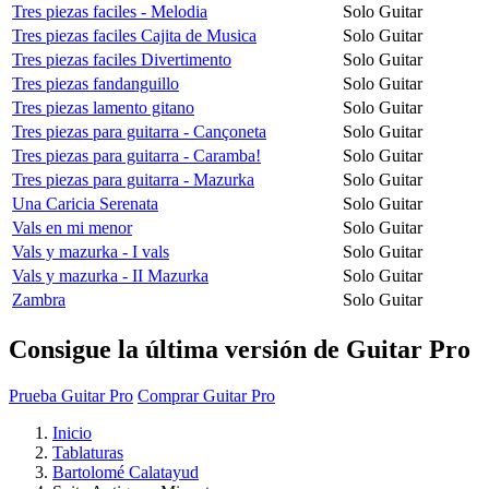
Tres piezas faciles - Melodia
Solo Guitar
Tres piezas faciles Cajita de Musica
Solo Guitar
Tres piezas faciles Divertimento
Solo Guitar
Tres piezas fandanguillo
Solo Guitar
Tres piezas lamento gitano
Solo Guitar
Tres piezas para guitarra - Cançoneta
Solo Guitar
Tres piezas para guitarra - Caramba!
Solo Guitar
Tres piezas para guitarra - Mazurka
Solo Guitar
Una Caricia Serenata
Solo Guitar
Vals en mi menor
Solo Guitar
Vals y mazurka - I vals
Solo Guitar
Vals y mazurka - II Mazurka
Solo Guitar
Zambra
Solo Guitar
Consigue la última versión de Guitar Pro
Prueba Guitar Pro
Comprar Guitar Pro
Inicio
Tablaturas
Bartolomé Calatayud