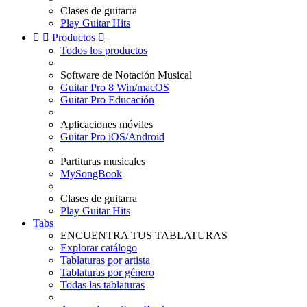
Clases de guitarra
Play Guitar Hits


Productos

Todos los productos
Software de Notación Musical
Guitar Pro 8 Win/macOS
Guitar Pro Educación
Aplicaciones móviles
Guitar Pro iOS/Android
Partituras musicales
MySongBook
Clases de guitarra
Play Guitar Hits
Tabs
ENCUENTRA TUS TABLATURAS
Explorar catálogo
Tablaturas por artista
Tablaturas por género
Todas las tablaturas