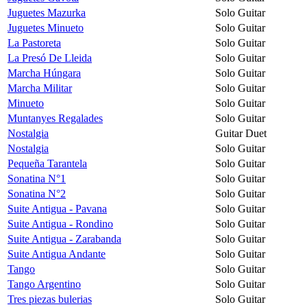
Juguetes Mazurka
Solo Guitar
Juguetes Minueto
Solo Guitar
La Pastoreta
Solo Guitar
La Presó De Lleida
Solo Guitar
Marcha Húngara
Solo Guitar
Marcha Militar
Solo Guitar
Minueto
Solo Guitar
Muntanyes Regalades
Solo Guitar
Nostalgia
Guitar Duet
Nostalgia
Solo Guitar
Pequeña Tarantela
Solo Guitar
Sonatina N°1
Solo Guitar
Sonatina N°2
Solo Guitar
Suite Antigua - Pavana
Solo Guitar
Suite Antigua - Rondino
Solo Guitar
Suite Antigua - Zarabanda
Solo Guitar
Suite Antigua Andante
Solo Guitar
Tango
Solo Guitar
Tango Argentino
Solo Guitar
Tres piezas bulerias
Solo Guitar