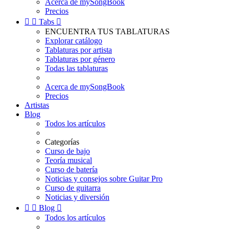
Acerca de mySongBook
Precios


Tabs

ENCUENTRA TUS TABLATURAS
Explorar catálogo
Tablaturas por artista
Tablaturas por género
Todas las tablaturas
Acerca de mySongBook
Precios
Artistas
Blog
Todos los artículos
Categorías
Curso de bajo
Teoría musical
Curso de batería
Noticias y consejos sobre Guitar Pro
Curso de guitarra
Noticias y diversión


Blog

Todos los artículos