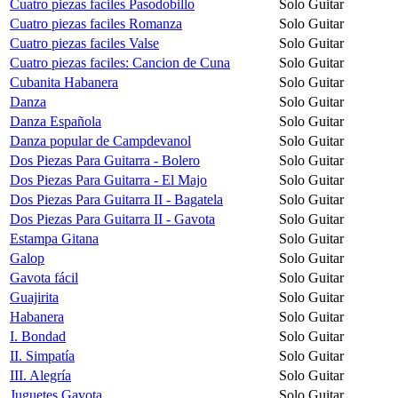
Cuatro piezas faciles Pasodobillo
Solo Guitar
Cuatro piezas faciles Romanza
Solo Guitar
Cuatro piezas faciles Valse
Solo Guitar
Cuatro piezas faciles: Cancion de Cuna
Solo Guitar
Cubanita Habanera
Solo Guitar
Danza
Solo Guitar
Danza Española
Solo Guitar
Danza popular de Campdevanol
Solo Guitar
Dos Piezas Para Guitarra - Bolero
Solo Guitar
Dos Piezas Para Guitarra - El Majo
Solo Guitar
Dos Piezas Para Guitarra II - Bagatela
Solo Guitar
Dos Piezas Para Guitarra II - Gavota
Solo Guitar
Estampa Gitana
Solo Guitar
Galop
Solo Guitar
Gavota fácil
Solo Guitar
Guajirita
Solo Guitar
Habanera
Solo Guitar
I. Bondad
Solo Guitar
II. Simpatía
Solo Guitar
III. Alegría
Solo Guitar
Juguetes Gavota
Solo Guitar