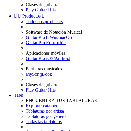
Clases de guitarra
Play Guitar Hits


Productos

Todos los productos
Software de Notación Musical
Guitar Pro 8 Win/macOS
Guitar Pro Educación
Aplicaciones móviles
Guitar Pro iOS/Android
Partituras musicales
MySongBook
Clases de guitarra
Play Guitar Hits
Tabs
ENCUENTRA TUS TABLATURAS
Explorar catálogo
Tablaturas por artista
Tablaturas por género
Todas las tablaturas