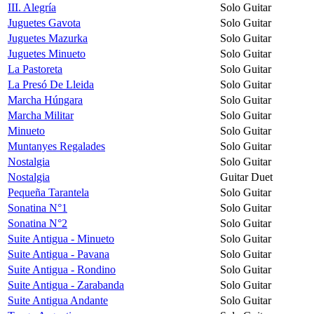
III. Alegría
Solo Guitar
Juguetes Gavota
Solo Guitar
Juguetes Mazurka
Solo Guitar
Juguetes Minueto
Solo Guitar
La Pastoreta
Solo Guitar
La Presó De Lleida
Solo Guitar
Marcha Húngara
Solo Guitar
Marcha Militar
Solo Guitar
Minueto
Solo Guitar
Muntanyes Regalades
Solo Guitar
Nostalgia
Solo Guitar
Nostalgia
Guitar Duet
Pequeña Tarantela
Solo Guitar
Sonatina N°1
Solo Guitar
Sonatina N°2
Solo Guitar
Suite Antigua - Minueto
Solo Guitar
Suite Antigua - Pavana
Solo Guitar
Suite Antigua - Rondino
Solo Guitar
Suite Antigua - Zarabanda
Solo Guitar
Suite Antigua Andante
Solo Guitar