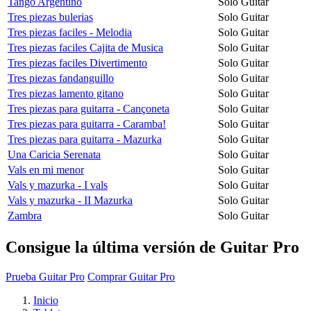
Tango Argentino
Solo Guitar
Tres piezas bulerias
Solo Guitar
Tres piezas faciles - Melodia
Solo Guitar
Tres piezas faciles Cajita de Musica
Solo Guitar
Tres piezas faciles Divertimento
Solo Guitar
Tres piezas fandanguillo
Solo Guitar
Tres piezas lamento gitano
Solo Guitar
Tres piezas para guitarra - Cançoneta
Solo Guitar
Tres piezas para guitarra - Caramba!
Solo Guitar
Tres piezas para guitarra - Mazurka
Solo Guitar
Una Caricia Serenata
Solo Guitar
Vals en mi menor
Solo Guitar
Vals y mazurka - I vals
Solo Guitar
Vals y mazurka - II Mazurka
Solo Guitar
Zambra
Solo Guitar
Consigue la última versión de Guitar Pro
Prueba Guitar Pro
Comprar Guitar Pro
Inicio