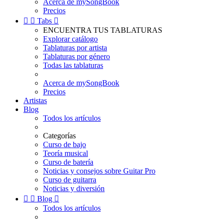
Acerca de mySongBook
Precios


Tabs

ENCUENTRA TUS TABLATURAS
Explorar catálogo
Tablaturas por artista
Tablaturas por género
Todas las tablaturas
Acerca de mySongBook
Precios
Artistas
Blog
Todos los artículos
Categorías
Curso de bajo
Teoría musical
Curso de batería
Noticias y consejos sobre Guitar Pro
Curso de guitarra
Noticias y diversión


Blog

Todos los artículos