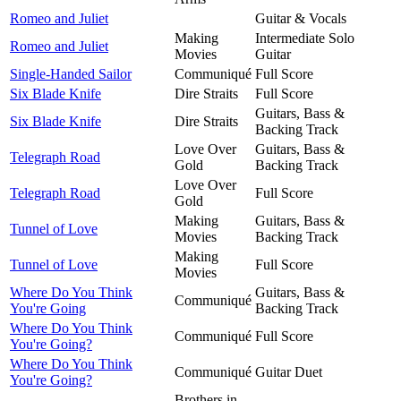
Romeo and Juliet
Guitar & Vocals
Making
Intermediate Solo
Romeo and Juliet
Movies
Guitar
Single-Handed Sailor
Communiqué
Full Score
Six Blade Knife
Dire Straits
Full Score
Guitars, Bass &
Six Blade Knife
Dire Straits
Backing Track
Love Over
Guitars, Bass &
Telegraph Road
Gold
Backing Track
Love Over
Telegraph Road
Full Score
Gold
Making
Guitars, Bass &
Tunnel of Love
Movies
Backing Track
Making
Tunnel of Love
Full Score
Movies
Where Do You Think
Guitars, Bass &
Communiqué
You're Going
Backing Track
Where Do You Think
Communiqué
Full Score
You're Going?
Where Do You Think
Communiqué
Guitar Duet
You're Going?
Brothers in