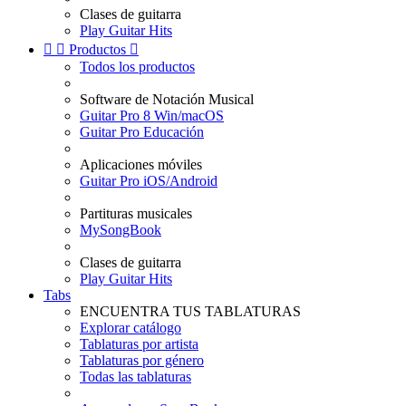
Clases de guitarra
Play Guitar Hits


Productos

Todos los productos
Software de Notación Musical
Guitar Pro 8 Win/macOS
Guitar Pro Educación
Aplicaciones móviles
Guitar Pro iOS/Android
Partituras musicales
MySongBook
Clases de guitarra
Play Guitar Hits
Tabs
ENCUENTRA TUS TABLATURAS
Explorar catálogo
Tablaturas por artista
Tablaturas por género
Todas las tablaturas