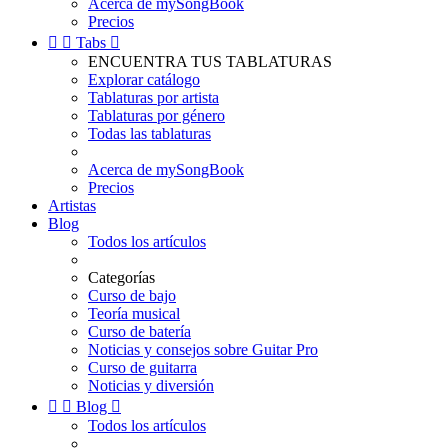
Acerca de mySongBook
Precios


Tabs

ENCUENTRA TUS TABLATURAS
Explorar catálogo
Tablaturas por artista
Tablaturas por género
Todas las tablaturas
Acerca de mySongBook
Precios
Artistas
Blog
Todos los artículos
Categorías
Curso de bajo
Teoría musical
Curso de batería
Noticias y consejos sobre Guitar Pro
Curso de guitarra
Noticias y diversión


Blog

Todos los artículos