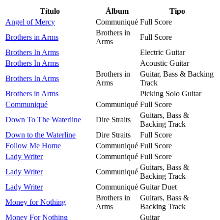
Título
Álbum
Tipo
Angel of Mercy
Communiqué
Full Score
Brothers in
Brothers in Arms
Full Score
Arms
Brothers In Arms
Electric Guitar
Brothers In Arms
Acoustic Guitar
Brothers in
Guitar, Bass & Backing
Brothers In Arms
Arms
Track
Brothers in Arms
Picking Solo Guitar
Communiqué
Communiqué
Full Score
Guitars, Bass &
Down To The Waterline
Dire Straits
Backing Track
Down to the Waterline
Dire Straits
Full Score
Follow Me Home
Communiqué
Full Score
Lady Writer
Communiqué
Full Score
Guitars, Bass &
Lady Writer
Communiqué
Backing Track
Lady Writer
Communiqué
Guitar Duet
Brothers in
Guitars, Bass &
Money for Nothing
Arms
Backing Track
Money For Nothing
Guitar