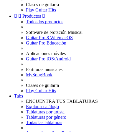
Clases de guitarra
Play Guitar Hits


Productos

Todos los productos
Software de Notación Musical
Guitar Pro 8 Win/macOS
Guitar Pro Educación
Aplicaciones móviles
Guitar Pro iOS/Android
Partituras musicales
MySongBook
Clases de guitarra
Play Guitar Hits
Tabs
ENCUENTRA TUS TABLATURAS
Explorar catálogo
Tablaturas por artista
Tablaturas por género
Todas las tablaturas