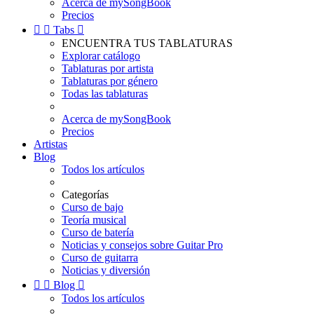
Acerca de mySongBook
Precios


Tabs

ENCUENTRA TUS TABLATURAS
Explorar catálogo
Tablaturas por artista
Tablaturas por género
Todas las tablaturas
Acerca de mySongBook
Precios
Artistas
Blog
Todos los artículos
Categorías
Curso de bajo
Teoría musical
Curso de batería
Noticias y consejos sobre Guitar Pro
Curso de guitarra
Noticias y diversión


Blog

Todos los artículos