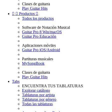
Clases de guitarra
Play Guitar Hits


Productos

Todos los productos
Software de Notación Musical
Guitar Pro 8 Win/macOS
Guitar Pro Educación
Aplicaciones móviles
Guitar Pro iOS/Android
Partituras musicales
MySongBook
Clases de guitarra
Play Guitar Hits
Tabs
ENCUENTRA TUS TABLATURAS
Explorar catálogo
Tablaturas por artista
Tablaturas por género
Todas las tablaturas