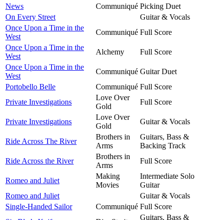
News
Communiqué
Picking Duet
On Every Street
Guitar & Vocals
Once Upon a Time in the
Communiqué
Full Score
West
Once Upon a Time in the
Alchemy
Full Score
West
Once Upon a Time in the
Communiqué
Guitar Duet
West
Portobello Belle
Communiqué
Full Score
Love Over
Private Investigations
Full Score
Gold
Love Over
Private Investigations
Guitar & Vocals
Gold
Brothers in
Guitars, Bass &
Ride Across The River
Arms
Backing Track
Brothers in
Ride Across the River
Full Score
Arms
Making
Intermediate Solo
Romeo and Juliet
Movies
Guitar
Romeo and Juliet
Guitar & Vocals
Single-Handed Sailor
Communiqué
Full Score
Guitars, Bass &