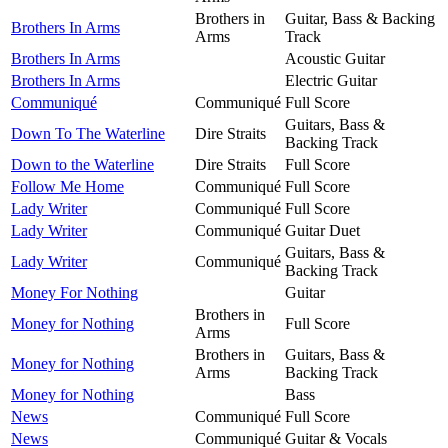
Brothers in
Guitar, Bass & Backing
Brothers In Arms
Arms
Track
Brothers In Arms
Acoustic Guitar
Brothers In Arms
Electric Guitar
Communiqué
Communiqué
Full Score
Guitars, Bass &
Down To The Waterline
Dire Straits
Backing Track
Down to the Waterline
Dire Straits
Full Score
Follow Me Home
Communiqué
Full Score
Lady Writer
Communiqué
Full Score
Lady Writer
Communiqué
Guitar Duet
Guitars, Bass &
Lady Writer
Communiqué
Backing Track
Money For Nothing
Guitar
Brothers in
Money for Nothing
Full Score
Arms
Brothers in
Guitars, Bass &
Money for Nothing
Arms
Backing Track
Money for Nothing
Bass
News
Communiqué
Full Score
News
Communiqué
Guitar & Vocals