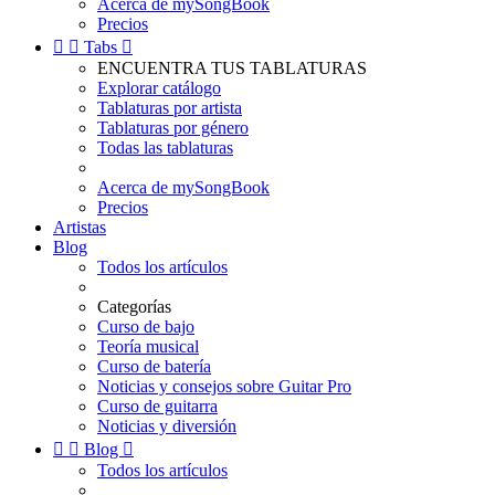
Acerca de mySongBook
Precios


Tabs

ENCUENTRA TUS TABLATURAS
Explorar catálogo
Tablaturas por artista
Tablaturas por género
Todas las tablaturas
Acerca de mySongBook
Precios
Artistas
Blog
Todos los artículos
Categorías
Curso de bajo
Teoría musical
Curso de batería
Noticias y consejos sobre Guitar Pro
Curso de guitarra
Noticias y diversión


Blog

Todos los artículos