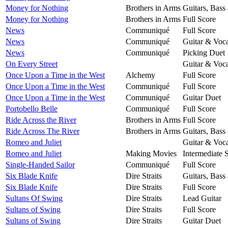
Money for Nothing
Brothers in Arms
Guitars, Bass
Money for Nothing
Brothers in Arms
Full Score
News
Communiqué
Full Score
News
Communiqué
Guitar & Voca
News
Communiqué
Picking Duet
On Every Street
Guitar & Voca
Once Upon a Time in the West
Alchemy
Full Score
Once Upon a Time in the West
Communiqué
Full Score
Once Upon a Time in the West
Communiqué
Guitar Duet
Portobello Belle
Communiqué
Full Score
Ride Across the River
Brothers in Arms
Full Score
Ride Across The River
Brothers in Arms
Guitars, Bass
Romeo and Juliet
Guitar & Voca
Romeo and Juliet
Making Movies
Intermediate 
Single-Handed Sailor
Communiqué
Full Score
Six Blade Knife
Dire Straits
Guitars, Bass
Six Blade Knife
Dire Straits
Full Score
Sultans Of Swing
Dire Straits
Lead Guitar
Sultans of Swing
Dire Straits
Full Score
Sultans of Swing
Dire Straits
Guitar Duet