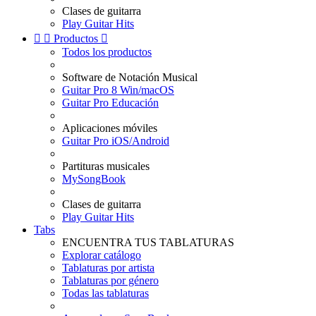
Clases de guitarra
Play Guitar Hits


Productos

Todos los productos
Software de Notación Musical
Guitar Pro 8 Win/macOS
Guitar Pro Educación
Aplicaciones móviles
Guitar Pro iOS/Android
Partituras musicales
MySongBook
Clases de guitarra
Play Guitar Hits
Tabs
ENCUENTRA TUS TABLATURAS
Explorar catálogo
Tablaturas por artista
Tablaturas por género
Todas las tablaturas