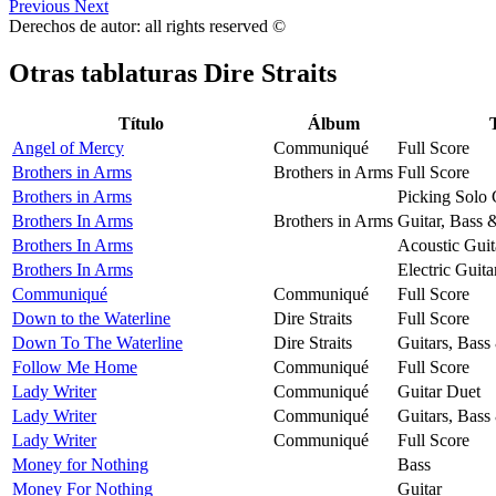
Previous
Next
Derechos de autor: all rights reserved ©
Otras tablaturas
Dire Straits
Título
Álbum
Angel of Mercy
Communiqué
Full Score
Brothers in Arms
Brothers in Arms
Full Score
Brothers in Arms
Picking Solo 
Brothers In Arms
Brothers in Arms
Guitar, Bass 
Brothers In Arms
Acoustic Guit
Brothers In Arms
Electric Guita
Communiqué
Communiqué
Full Score
Down to the Waterline
Dire Straits
Full Score
Down To The Waterline
Dire Straits
Guitars, Bass
Follow Me Home
Communiqué
Full Score
Lady Writer
Communiqué
Guitar Duet
Lady Writer
Communiqué
Guitars, Bass
Lady Writer
Communiqué
Full Score
Money for Nothing
Bass
Money For Nothing
Guitar