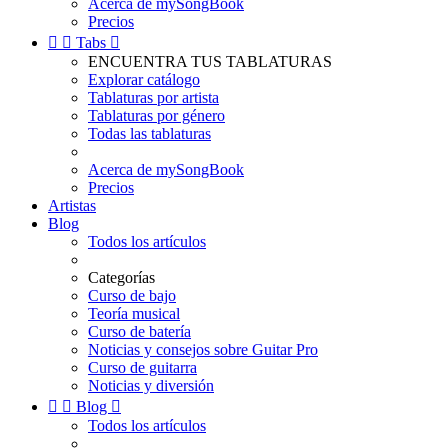
Acerca de mySongBook
Precios


Tabs

ENCUENTRA TUS TABLATURAS
Explorar catálogo
Tablaturas por artista
Tablaturas por género
Todas las tablaturas
Acerca de mySongBook
Precios
Artistas
Blog
Todos los artículos
Categorías
Curso de bajo
Teoría musical
Curso de batería
Noticias y consejos sobre Guitar Pro
Curso de guitarra
Noticias y diversión


Blog

Todos los artículos