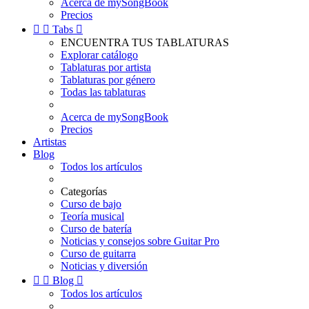
Acerca de mySongBook
Precios


Tabs

ENCUENTRA TUS TABLATURAS
Explorar catálogo
Tablaturas por artista
Tablaturas por género
Todas las tablaturas
Acerca de mySongBook
Precios
Artistas
Blog
Todos los artículos
Categorías
Curso de bajo
Teoría musical
Curso de batería
Noticias y consejos sobre Guitar Pro
Curso de guitarra
Noticias y diversión


Blog

Todos los artículos