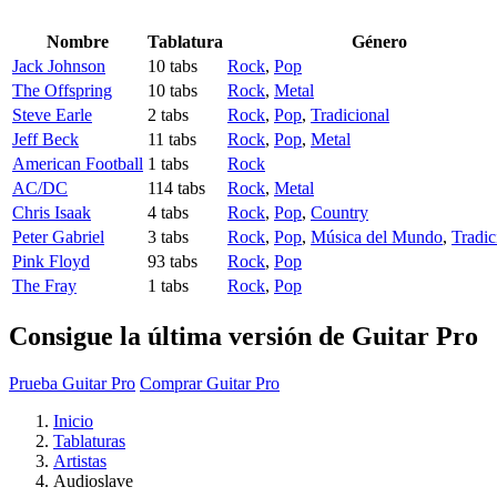
Nombre
Tablatura
Género
Jack Johnson
10 tabs
Rock
,
Pop
The Offspring
10 tabs
Rock
,
Metal
Steve Earle
2 tabs
Rock
,
Pop
,
Tradicional
Jeff Beck
11 tabs
Rock
,
Pop
,
Metal
American Football
1 tabs
Rock
AC/DC
114 tabs
Rock
,
Metal
Chris Isaak
4 tabs
Rock
,
Pop
,
Country
Peter Gabriel
3 tabs
Rock
,
Pop
,
Música del Mundo
,
Tradic
Pink Floyd
93 tabs
Rock
,
Pop
The Fray
1 tabs
Rock
,
Pop
Consigue la última versión de Guitar Pro
Prueba Guitar Pro
Comprar Guitar Pro
Inicio
Tablaturas
Artistas
Audioslave