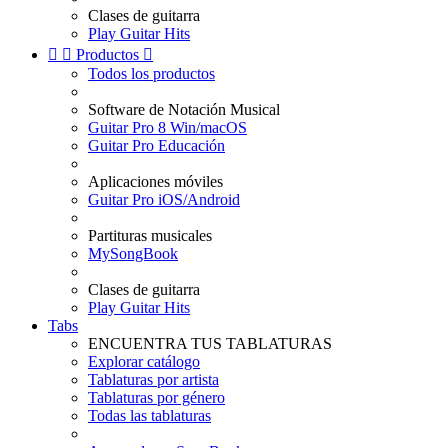
Clases de guitarra
Play Guitar Hits


Productos

Todos los productos
Software de Notación Musical
Guitar Pro 8 Win/macOS
Guitar Pro Educación
Aplicaciones móviles
Guitar Pro iOS/Android
Partituras musicales
MySongBook
Clases de guitarra
Play Guitar Hits
Tabs
ENCUENTRA TUS TABLATURAS
Explorar catálogo
Tablaturas por artista
Tablaturas por género
Todas las tablaturas