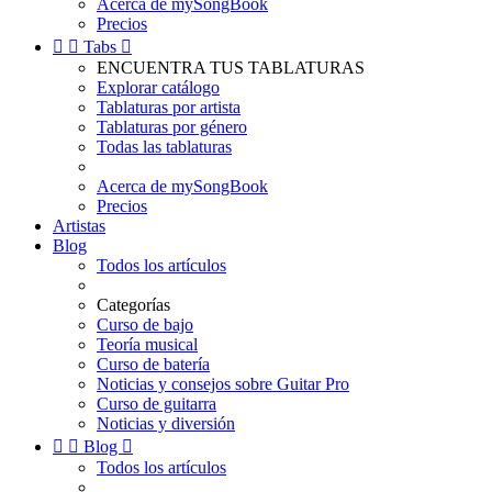
Acerca de mySongBook
Precios


Tabs

ENCUENTRA TUS TABLATURAS
Explorar catálogo
Tablaturas por artista
Tablaturas por género
Todas las tablaturas
Acerca de mySongBook
Precios
Artistas
Blog
Todos los artículos
Categorías
Curso de bajo
Teoría musical
Curso de batería
Noticias y consejos sobre Guitar Pro
Curso de guitarra
Noticias y diversión


Blog

Todos los artículos