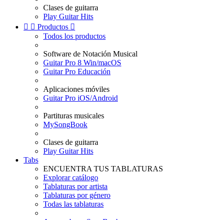
Clases de guitarra
Play Guitar Hits


Productos

Todos los productos
Software de Notación Musical
Guitar Pro 8 Win/macOS
Guitar Pro Educación
Aplicaciones móviles
Guitar Pro iOS/Android
Partituras musicales
MySongBook
Clases de guitarra
Play Guitar Hits
Tabs
ENCUENTRA TUS TABLATURAS
Explorar catálogo
Tablaturas por artista
Tablaturas por género
Todas las tablaturas