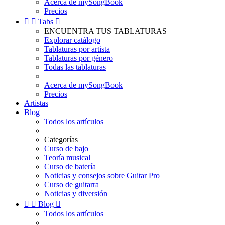
Acerca de mySongBook
Precios


Tabs

ENCUENTRA TUS TABLATURAS
Explorar catálogo
Tablaturas por artista
Tablaturas por género
Todas las tablaturas
Acerca de mySongBook
Precios
Artistas
Blog
Todos los artículos
Categorías
Curso de bajo
Teoría musical
Curso de batería
Noticias y consejos sobre Guitar Pro
Curso de guitarra
Noticias y diversión


Blog

Todos los artículos