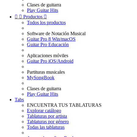
Clases de guitarra
Play Guitar Hits


Productos

Todos los productos
Software de Notación Musical
Guitar Pro 8 Win/macOS
Guitar Pro Educación
Aplicaciones móviles
Guitar Pro iOS/Android
Partituras musicales
MySongBook
Clases de guitarra
Play Guitar Hits
Tabs
ENCUENTRA TUS TABLATURAS
Explorar catálogo
Tablaturas por artista
Tablaturas por género
Todas las tablaturas