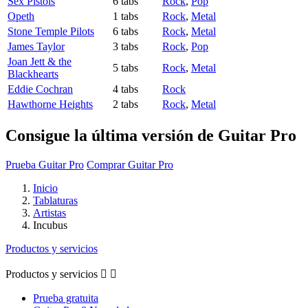
Sex Pistols
6 tabs
Rock
,
Pop
Opeth
1 tabs
Rock
,
Metal
Stone Temple Pilots
6 tabs
Rock
,
Metal
James Taylor
3 tabs
Rock
,
Pop
Joan Jett & the
5 tabs
Rock
,
Metal
Blackhearts
Eddie Cochran
4 tabs
Rock
Hawthorne Heights
2 tabs
Rock
,
Metal
Consigue la última versión de Guitar Pro
Prueba Guitar Pro
Comprar Guitar Pro
Inicio
Tablaturas
Artistas
Incubus
Productos y servicios
Productos y servicios


Prueba gratuita