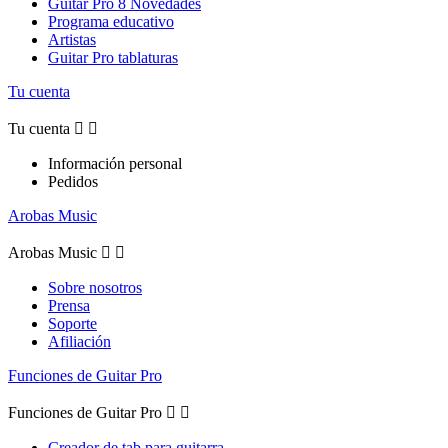
Guitar Pro 8 Novedades
Programa educativo
Artistas
Guitar Pro tablaturas
Tu cuenta
Tu cuenta


Información personal
Pedidos
Arobas Music
Arobas Music


Sobre nosotros
Prensa
Soporte
Afiliación
Funciones de Guitar Pro
Funciones de Guitar Pro


Creador de tab para guitarra