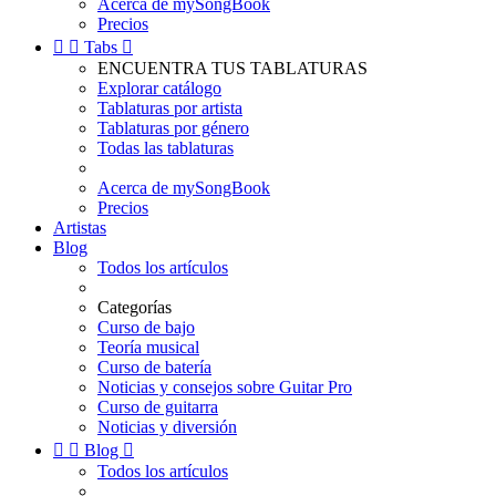
Acerca de mySongBook
Precios


Tabs

ENCUENTRA TUS TABLATURAS
Explorar catálogo
Tablaturas por artista
Tablaturas por género
Todas las tablaturas
Acerca de mySongBook
Precios
Artistas
Blog
Todos los artículos
Categorías
Curso de bajo
Teoría musical
Curso de batería
Noticias y consejos sobre Guitar Pro
Curso de guitarra
Noticias y diversión


Blog

Todos los artículos