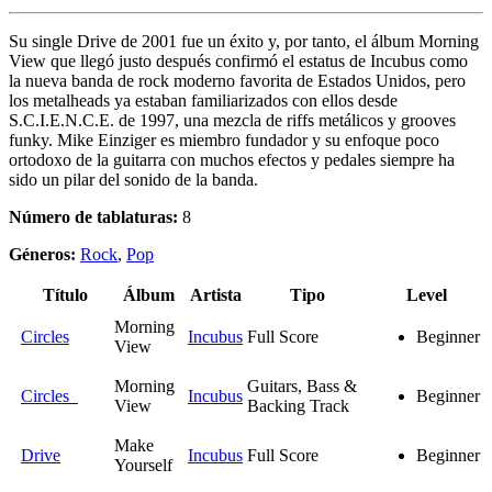
Su single Drive de 2001 fue un éxito y, por tanto, el álbum Morning
View que llegó justo después confirmó el estatus de Incubus como
la nueva banda de rock moderno favorita de Estados Unidos, pero
los metalheads ya estaban familiarizados con ellos desde
S.C.I.E.N.C.E. de 1997, una mezcla de riffs metálicos y grooves
funky. Mike Einziger es miembro fundador y su enfoque poco
ortodoxo de la guitarra con muchos efectos y pedales siempre ha
sido un pilar del sonido de la banda.
Número de tablaturas:
8
Géneros:
Rock
,
Pop
Título
Álbum
Artista
Tipo
Level
Morning
Circles
Incubus
Full Score
Beginner
View
Morning
Guitars, Bass &
Circles
Incubus
Beginner
View
Backing Track
Make
Drive
Incubus
Full Score
Beginner
Yourself