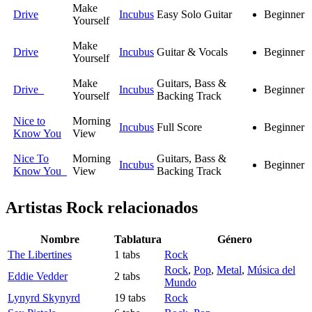
Make
Drive
Incubus
Easy Solo Guitar
Beginner
Yourself
Make
Drive
Incubus
Guitar & Vocals
Beginner
Yourself
Make
Guitars, Bass &
Drive
Incubus
Beginner
Yourself
Backing Track
Nice to
Morning
Incubus
Full Score
Beginner
Know You
View
Nice To
Morning
Guitars, Bass &
Incubus
Beginner
Know You
View
Backing Track
Artistas Rock
relacionados
Nombre
Tablatura
Género
The Libertines
1 tabs
Rock
Rock
,
Pop
,
Metal
,
Música del
Eddie Vedder
2 tabs
Mundo
Lynyrd Skynyrd
19 tabs
Rock