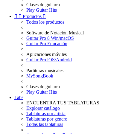
Clases de guitarra
Play Guitar Hits


Productos

Todos los productos
Software de Notación Musical
Guitar Pro 8 Win/macOS
Guitar Pro Educación
Aplicaciones móviles
Guitar Pro iOS/Android
Partituras musicales
MySongBook
Clases de guitarra
Play Guitar Hits
Tabs
ENCUENTRA TUS TABLATURAS
Explorar catálogo
Tablaturas por artista
Tablaturas por género
Todas las tablaturas