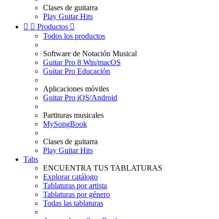
Clases de guitarra
Play Guitar Hits


Productos

Todos los productos
Software de Notación Musical
Guitar Pro 8 Win/macOS
Guitar Pro Educación
Aplicaciones móviles
Guitar Pro iOS/Android
Partituras musicales
MySongBook
Clases de guitarra
Play Guitar Hits
Tabs
ENCUENTRA TUS TABLATURAS
Explorar catálogo
Tablaturas por artista
Tablaturas por género
Todas las tablaturas