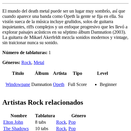
El mundo del death metal puede ser un lugar muy sombrío, así que
cuando aparece una banda como Opeth la gente se fija en ella. Su
visión sueca de la música incluye gruñidos, solos de guitarra
inquietantes, riffs complejos y un enfoque progresivo que les llevó a
explorar paisajes acústicos en su séptimo álbum Damnation (2003).
La guitarra de Mikael Akerfeldt mezcla sonidos modernos y vintage,
sin traicionar nunca su sonido.
Número de tablaturas:
1
Géneros:
Rock
,
Metal
Título
Álbum
Artista
Tipo
Level
Windowpane
Damnation
Opeth
Full Score
Beginner
Artistas Rock
relacionados
Nombre
Tablatura
Género
Elton John
8 tabs
Rock
,
Pop
The Shadows
10 tabs
Rock
,
Pop