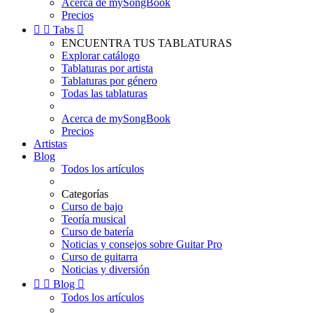
Acerca de mySongBook
Precios


Tabs

ENCUENTRA TUS TABLATURAS
Explorar catálogo
Tablaturas por artista
Tablaturas por género
Todas las tablaturas
Acerca de mySongBook
Precios
Artistas
Blog
Todos los artículos
Categorías
Curso de bajo
Teoría musical
Curso de batería
Noticias y consejos sobre Guitar Pro
Curso de guitarra
Noticias y diversión


Blog

Todos los artículos