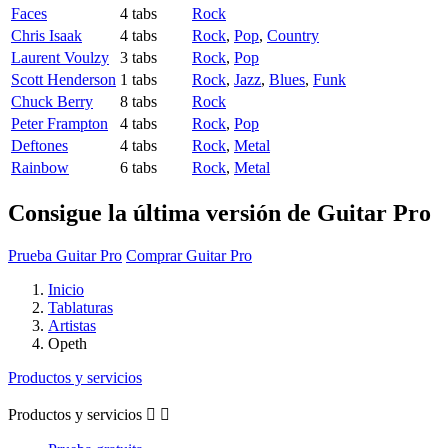
Faces
4 tabs
Rock
Chris Isaak
4 tabs
Rock
,
Pop
,
Country
Laurent Voulzy
3 tabs
Rock
,
Pop
Scott Henderson
1 tabs
Rock
,
Jazz
,
Blues
,
Funk
Chuck Berry
8 tabs
Rock
Peter Frampton
4 tabs
Rock
,
Pop
Deftones
4 tabs
Rock
,
Metal
Rainbow
6 tabs
Rock
,
Metal
Consigue la última versión de Guitar Pro
Prueba Guitar Pro
Comprar Guitar Pro
Inicio
Tablaturas
Artistas
Opeth
Productos y servicios
Productos y servicios

