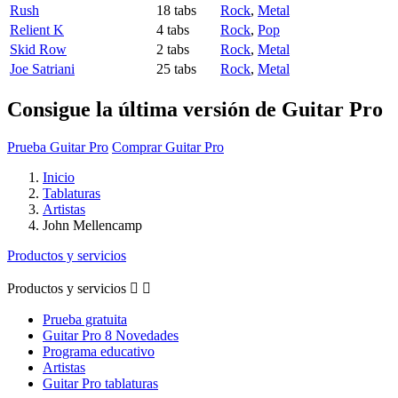
Rush
18 tabs
Rock
,
Metal
Relient K
4 tabs
Rock
,
Pop
Skid Row
2 tabs
Rock
,
Metal
Joe Satriani
25 tabs
Rock
,
Metal
Consigue la última versión de Guitar Pro
Prueba Guitar Pro
Comprar Guitar Pro
Inicio
Tablaturas
Artistas
John Mellencamp
Productos y servicios
Productos y servicios


Prueba gratuita
Guitar Pro 8 Novedades
Programa educativo
Artistas
Guitar Pro tablaturas