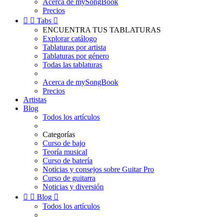
Acerca de mySongBook
Precios


Tabs

ENCUENTRA TUS TABLATURAS
Explorar catálogo
Tablaturas por artista
Tablaturas por género
Todas las tablaturas
Acerca de mySongBook
Precios
Artistas
Blog
Todos los artículos
Categorías
Curso de bajo
Teoría musical
Curso de batería
Noticias y consejos sobre Guitar Pro
Curso de guitarra
Noticias y diversión


Blog

Todos los artículos