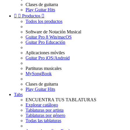
Clases de guitarra
Play Guitar Hits


Productos

Todos los productos
Software de Notación Musical
Guitar Pro 8 Win/macOS
Guitar Pro Educación
Aplicaciones móviles
Guitar Pro iOS/Android
Partituras musicales
MySongBook
Clases de guitarra
Play Guitar Hits
Tabs
ENCUENTRA TUS TABLATURAS
Explorar catálogo
Tablaturas por artista
Tablaturas por género
Todas las tablaturas