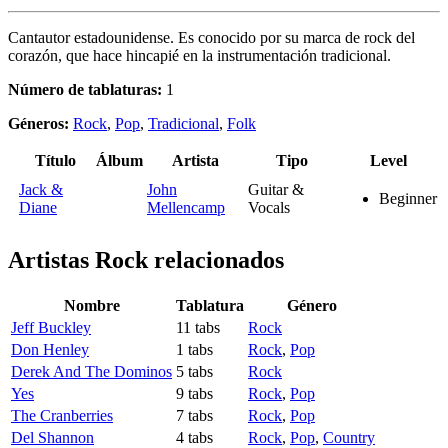
Cantautor estadounidense. Es conocido por su marca de rock del
corazón, que hace hincapié en la instrumentación tradicional.
Número de tablaturas:
1
Géneros:
Rock
,
Pop
,
Tradicional
,
Folk
Título
Álbum
Artista
Tipo
Level
Jack &
John
Guitar &
Beginner
Diane
Mellencamp
Vocals
Artistas Rock
relacionados
Nombre
Tablatura
Género
Jeff Buckley
11 tabs
Rock
Don Henley
1 tabs
Rock
,
Pop
Derek And The Dominos
5 tabs
Rock
Yes
9 tabs
Rock
,
Pop
The Cranberries
7 tabs
Rock
,
Pop
Del Shannon
4 tabs
Rock
,
Pop
,
Country