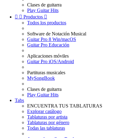
Clases de guitarra
Play Guitar Hits


Productos

Todos los productos
Software de Notación Musical
Guitar Pro 8 Win/macOS
Guitar Pro Educación
Aplicaciones móviles
Guitar Pro iOS/Android
Partituras musicales
MySongBook
Clases de guitarra
Play Guitar Hits
Tabs
ENCUENTRA TUS TABLATURAS
Explorar catálogo
Tablaturas por artista
Tablaturas por género
Todas las tablaturas