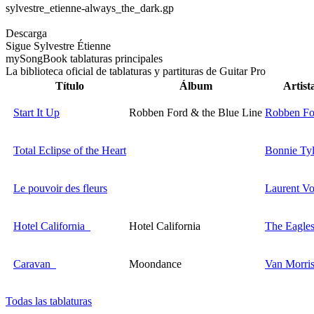
sylvestre_etienne-always_the_dark.gp
Descarga
Sigue Sylvestre Étienne
my
Song
Book tablaturas principales
La biblioteca oficial de tablaturas y partituras de Guitar Pro
Título
Álbum
Artist
Start It Up
Robben Ford & the Blue Line
Robben Fo
Total Eclipse of the Heart
Bonnie Tyl
Le pouvoir des fleurs
Laurent Vo
Hotel California
Hotel California
The Eagle
Caravan
Moondance
Van Morri
Todas las tablaturas