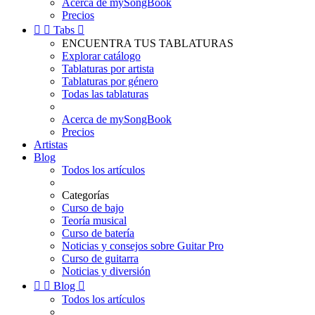
Acerca de mySongBook
Precios


Tabs

ENCUENTRA TUS TABLATURAS
Explorar catálogo
Tablaturas por artista
Tablaturas por género
Todas las tablaturas
Acerca de mySongBook
Precios
Artistas
Blog
Todos los artículos
Categorías
Curso de bajo
Teoría musical
Curso de batería
Noticias y consejos sobre Guitar Pro
Curso de guitarra
Noticias y diversión


Blog

Todos los artículos