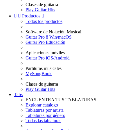
Clases de guitarra
Play Guitar Hits


Productos

Todos los productos
Software de Notación Musical
Guitar Pro 8 Win/macOS
Guitar Pro Educación
Aplicaciones móviles
Guitar Pro iOS/Android
Partituras musicales
MySongBook
Clases de guitarra
Play Guitar Hits
Tabs
ENCUENTRA TUS TABLATURAS
Explorar catálogo
Tablaturas por artista
Tablaturas por género
Todas las tablaturas