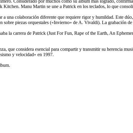
efímero. Considerado por muchos como su álbum más logrado, confirma 
 Kitchen. Manu Martin se une a Patrick en los teclados, lo que consolid
 a una colaboración diferente que requiere rigor y humildad. Este dúo,
én sobre piezas orquestales («Invierno» de A. Vivaldi). La grabación de 
aba la carrera de Patrick (Just For Fun, Rape of the Earth, An Epheme
a, que considera esencial para compartir y transmitir su herencia musica
osismo y velocidad» en 1997.
álbum.