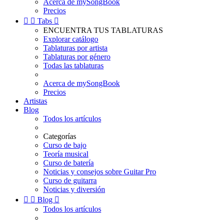
Acerca de mySongBook
Precios


Tabs

ENCUENTRA TUS TABLATURAS
Explorar catálogo
Tablaturas por artista
Tablaturas por género
Todas las tablaturas
Acerca de mySongBook
Precios
Artistas
Blog
Todos los artículos
Categorías
Curso de bajo
Teoría musical
Curso de batería
Noticias y consejos sobre Guitar Pro
Curso de guitarra
Noticias y diversión


Blog

Todos los artículos