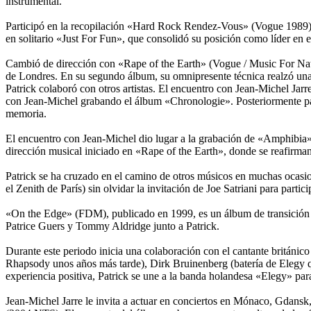
instrumental.
Participó en la recopilación «Hard Rock Rendez-Vous» (Vogue 1989), 
en solitario «Just For Fun», que consolidó su posición como líder en e
Cambió de dirección con «Rape of the Earth» (Vogue / Music For Nati
de Londres. En su segundo álbum, su omnipresente técnica realzó unas
Patrick colaboró con otros artistas. El encuentro con Jean-Michel Ja
con Jean-Michel grabando el álbum «Chronologie». Posteriormente pa
memoria.
El encuentro con Jean-Michel dio lugar a la grabación de «Amphibi
dirección musical iniciado en «Rape of the Earth», donde se reafirman
Patrick se ha cruzado en el camino de otros músicos en muchas oca
el Zenith de París) sin olvidar la invitación de Joe Satriani para part
«On the Edge» (FDM), publicado en 1999, es un álbum de transición e
Patrice Guers y Tommy Aldridge junto a Patrick.
Durante este periodo inicia una colaboración con el cantante británic
Rhapsody unos años más tarde), Dirk Bruinenberg (batería de Elegy que 
experiencia positiva, Patrick se une a la banda holandesa «Elegy» pa
Jean-Michel Jarre le invita a actuar en conciertos en Mónaco, Gdan