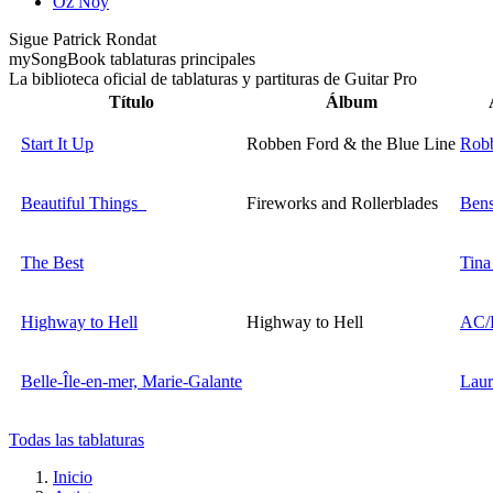
Oz Noy
Sigue Patrick Rondat
my
Song
Book tablaturas principales
La biblioteca oficial de tablaturas y partituras de Guitar Pro
Título
Álbum
Start It Up
Robben Ford & the Blue Line
Rob
Beautiful Things
Fireworks and Rollerblades
Ben
The Best
Tina
Highway to Hell
Highway to Hell
AC/
Belle-Île-en-mer, Marie-Galante
Laur
Todas las tablaturas
Inicio