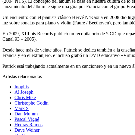
(2004 NTS). El concepto del álbum se basa en nuestra cultura de lo 
lanzamiento del álbum le sigue una gira por Francia con el grupo Freak
Un encuentro con el pianista clásico Hervé N’Kaoua en 2008 dio lugar
luz sobre sonatas para piano y violín (Fauré / Beethoven), pero tambi
En 2009, XIII bis Records publicó un recopilatorio de 5 CD que repas
Canal 93 – 2005).
Desde hace más de veinte años, Patrick se dedica también a la enseñanz
Francia y en el extranjero, e incluso grabó un DVD educativo «Virtu
Patrick está trabajando actualmente en un cancionero y en un nuevo 
Artistas relacionados
Inophis
Al Joseph
Chris Mike
Christophe Godin
Mark S
Dan Mumm
Pascal Vigné
Hedras Ramos
Dave Weiner