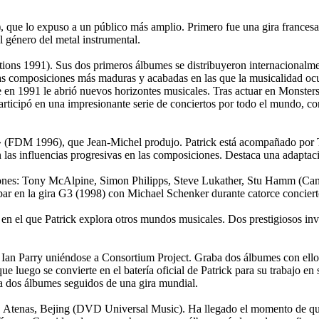
que lo expuso a un público más amplio. Primero fue una gira francesa
l género del metal instrumental.
ons 1991). Sus dos primeros álbumes se distribuyeron internacionalme
 composiciones más maduras y acabadas en las que la musicalidad ocupab
rre en 1991 le abrió nuevos horizontes musicales. Tras actuar en Monst
rticipó en una impresionante serie de conciertos por todo el mundo,
a» (FDM 1996), que Jean-Michel produjo. Patrick está acompañado por 
 las influencias progresivas en las composiciones. Destaca una adaptac
siones: Tony McAlpine, Simon Philipps, Steve Lukather, Stu Hamm (Ca
icipar en la gira G3 (1998) con Michael Schenker durante catorce conciert
n el que Patrick explora otros mundos musicales. Dos prestigiosos inv
o Ian Parry uniéndose a Consortium Project. Graba dos álbumes con ello
luego se convierte en el batería oficial de Patrick para su trabajo en s
ra dos álbumes seguidos de una gira mundial.
sk, Atenas, Bejing (DVD Universal Music). Ha llegado el momento de q