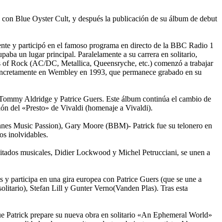
 con Blue Oyster Cult, y después la publicación de su álbum de debut
nte y participó en el famoso programa en directo de la BBC Radio 1
a un lugar principal. Paralelamente a su carrera en solitario,
ers of Rock (AC/DC, Metallica, Queensryche, etc.) comenzó a trabajar
 concretamente en Wembley en 1993, que permanece grabado en su
Tommy Aldridge y Patrice Guers. Este álbum continúa el cambio de
ión del «Presto» de Vivaldi (homenaje a Vivaldi).
nnes Music Passion), Gary Moore (BBM)- Patrick fue su telonero en
os inolvidables.
itados musicales, Didier Lockwood y Michel Petrucciani, se unen a
s y participa en una gira europea con Patrice Guers (que se une a
olitario), Stefan Lill y Gunter Verno(Vanden Plas). Tras esta
ue Patrick prepare su nueva obra en solitario «An Ephemeral World»