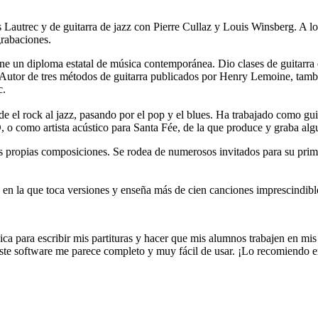
 Lautrec y de guitarra de jazz con Pierre Cullaz y Louis Winsberg. A lo
rabaciones.
e un diploma estatal de música contemporánea. Dio clases de guitarra e
tor de tres métodos de guitarra publicados por Henry Lemoine, también 
c.
el rock al jazz, pasando por el pop y el blues. Ha trabajado como guit
o como artista acústico para Santa Fée, de la que produce y graba alg
us propias composiciones. Se rodea de numerosos invitados para su pri
, en la que toca versiones y enseña más de cien canciones imprescindible
a para escribir mis partituras y hacer que mis alumnos trabajen en mis
Este software me parece completo y muy fácil de usar. ¡Lo recomiendo 