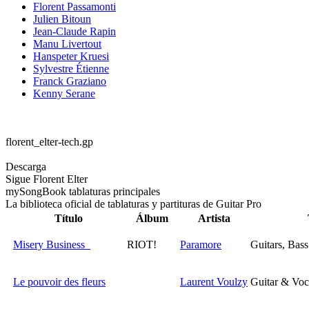
Florent Passamonti
Julien Bitoun
Jean-Claude Rapin
Manu Livertout
Hanspeter Kruesi
Sylvestre Étienne
Franck Graziano
Kenny Serane
florent_elter-tech.gp
Descarga
Sigue Florent Elter
my
Song
Book tablaturas principales
La biblioteca oficial de tablaturas y partituras de Guitar Pro
Título
Álbum
Artista
Misery Business
RIOT!
Paramore
Guitars, Bas
Le pouvoir des fleurs
Laurent Voulzy
Guitar & Voc