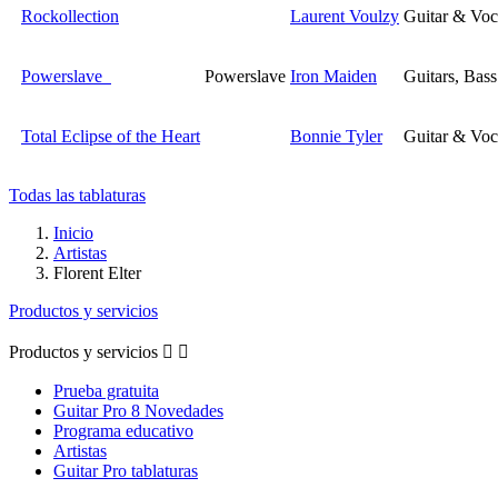
Rockollection
Laurent Voulzy
Guitar & Voc
Powerslave
Powerslave
Iron Maiden
Guitars, Bas
Total Eclipse of the Heart
Bonnie Tyler
Guitar & Voc
Todas las tablaturas
Inicio
Artistas
Florent Elter
Productos y servicios
Productos y servicios


Prueba gratuita
Guitar Pro 8 Novedades
Programa educativo
Artistas
Guitar Pro tablaturas