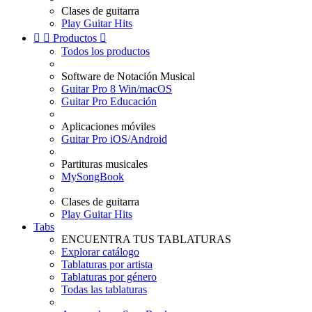
Clases de guitarra
Play Guitar Hits


Productos

Todos los productos
Software de Notación Musical
Guitar Pro 8 Win/macOS
Guitar Pro Educación
Aplicaciones móviles
Guitar Pro iOS/Android
Partituras musicales
MySongBook
Clases de guitarra
Play Guitar Hits
Tabs
ENCUENTRA TUS TABLATURAS
Explorar catálogo
Tablaturas por artista
Tablaturas por género
Todas las tablaturas