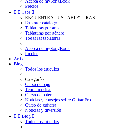
Acerca de mySongBook
Precios


Tabs

ENCUENTRA TUS TABLATURAS
Explorar catálogo
Tablaturas por artista
Tablaturas por género
Todas las tablaturas
Acerca de mySongBook
Precios
Artistas
Blog
Todos los artículos
Categorías
Curso de bajo
Teoría musical
Curso de batería
Noticias y consejos sobre Guitar Pro
Curso de guitarra
Noticias y diversión


Blog

Todos los artículos