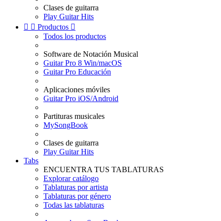
Clases de guitarra
Play Guitar Hits


Productos

Todos los productos
Software de Notación Musical
Guitar Pro 8 Win/macOS
Guitar Pro Educación
Aplicaciones móviles
Guitar Pro iOS/Android
Partituras musicales
MySongBook
Clases de guitarra
Play Guitar Hits
Tabs
ENCUENTRA TUS TABLATURAS
Explorar catálogo
Tablaturas por artista
Tablaturas por género
Todas las tablaturas