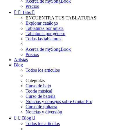
Acerca de mySongBook
Precios


Tabs

ENCUENTRA TUS TABLATURAS
Explorar catálogo
Tablaturas por artista
Tablaturas por género
Todas las tablaturas
Acerca de mySongBook
Precios
Artistas
Blog
Todos los artículos
Categorías
Curso de bajo
Teoría musical
Curso de batería
Noticias y consejos sobre Guitar Pro
Curso de guitarra
Noticias y diversión


Blog

Todos los artículos