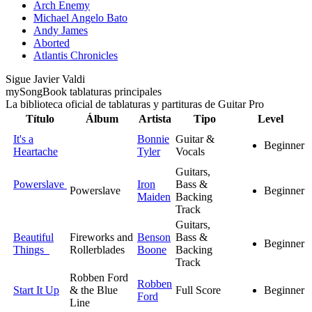
Arch Enemy
Michael Angelo Bato
Andy James
Aborted
Atlantis Chronicles
Sigue Javier Valdi
my
Song
Book tablaturas principales
La biblioteca oficial de tablaturas y partituras de Guitar Pro
Título
Álbum
Artista
Tipo
Level
It's a
Bonnie
Guitar &
Beginner
Heartache
Tyler
Vocals
Guitars,
Powerslave
Iron
Bass &
Powerslave
Beginner
Maiden
Backing
Track
Guitars,
Beautiful
Fireworks and
Benson
Bass &
Beginner
Things
Rollerblades
Boone
Backing
Track
Robben Ford
Robben
Start It Up
& the Blue
Full Score
Beginner
Ford
Line