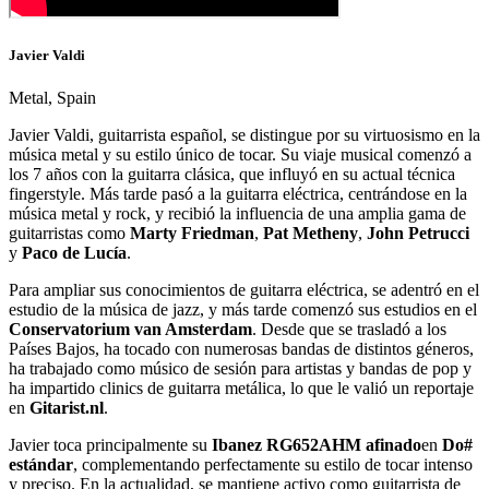
Javier Valdi
Metal, Spain
Javier Valdi, guitarrista español, se distingue por su virtuosismo en la
música metal y su estilo único de tocar. Su viaje musical comenzó a
los 7 años con la guitarra clásica, que influyó en su actual técnica
fingerstyle. Más tarde pasó a la guitarra eléctrica, centrándose en la
música metal y rock, y recibió la influencia de una amplia gama de
guitarristas como
Marty Friedman
,
Pat Metheny
,
John Petrucci
y
Paco de Lucía
.
Para ampliar sus conocimientos de guitarra eléctrica, se adentró en el
estudio de la música de jazz, y más tarde comenzó sus estudios en el
Conservatorium van Amsterdam
. Desde que se trasladó a los
Países Bajos, ha tocado con numerosas bandas de distintos géneros,
ha trabajado como músico de sesión para artistas y bandas de pop y
ha impartido clinics de guitarra metálica, lo que le valió un reportaje
en
Gitarist.nl
.
Javier toca principalmente su
Ibanez RG652AHM afinado
en
Do#
estándar
, complementando perfectamente su estilo de tocar intenso
y preciso. En la actualidad, se mantiene activo como guitarrista de