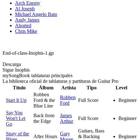
Arch Enemy
Al Joseph
Michael Angelo Bato
Andy James
Aborted
Chris Mike
End-of-class-Inophis-1.gp
Descarga
Sigue Inophis
my
Song
Book tablaturas principales
La biblioteca oficial de tablaturas y partituras de Guitar Pro
Título
Álbum
Artista
Tipo
Level
Robben
Robben
Start It Up
Ford & the
Full Score
Beginner
Ford
Blue Line
Say You
Back from
James
Won't Let
Full Score
Beginner
the Edge
Arthur
Go
Guitars, Bass
Story of the
Gary
After Hours
& Backing
Beginner
Blues
Moore