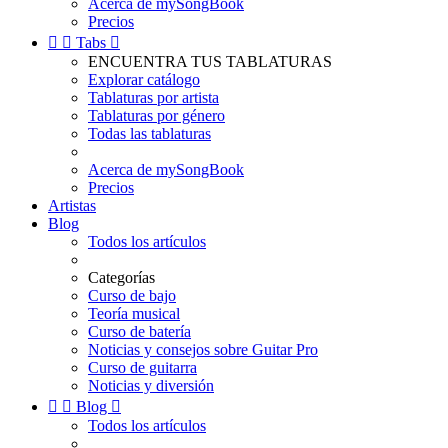
Acerca de mySongBook
Precios


Tabs

ENCUENTRA TUS TABLATURAS
Explorar catálogo
Tablaturas por artista
Tablaturas por género
Todas las tablaturas
Acerca de mySongBook
Precios
Artistas
Blog
Todos los artículos
Categorías
Curso de bajo
Teoría musical
Curso de batería
Noticias y consejos sobre Guitar Pro
Curso de guitarra
Noticias y diversión


Blog

Todos los artículos