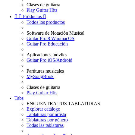
Clases de guitarra
Play Guitar Hits


Productos

Todos los productos
Software de Notación Musical
Guitar Pro 8 Win/macOS
Guitar Pro Educación
Aplicaciones móviles
Guitar Pro iOS/Android
Partituras musicales
MySongBook
Clases de guitarra
Play Guitar Hits
Tabs
ENCUENTRA TUS TABLATURAS
Explorar catálogo
Tablaturas por artista
Tablaturas por género
Todas las tablaturas