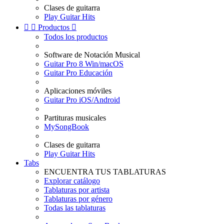
Clases de guitarra
Play Guitar Hits


Productos

Todos los productos
Software de Notación Musical
Guitar Pro 8 Win/macOS
Guitar Pro Educación
Aplicaciones móviles
Guitar Pro iOS/Android
Partituras musicales
MySongBook
Clases de guitarra
Play Guitar Hits
Tabs
ENCUENTRA TUS TABLATURAS
Explorar catálogo
Tablaturas por artista
Tablaturas por género
Todas las tablaturas