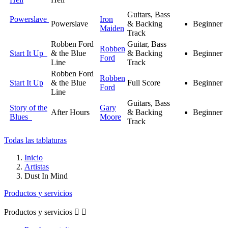
Guitars, Bass
Powerslave
Iron
Powerslave
& Backing
Beginner
Maiden
Track
Robben Ford
Guitar, Bass
Robben
Start It Up
& the Blue
& Backing
Beginner
Ford
Line
Track
Robben Ford
Robben
Start It Up
& the Blue
Full Score
Beginner
Ford
Line
Guitars, Bass
Story of the
Gary
After Hours
& Backing
Beginner
Blues
Moore
Track
Todas las tablaturas
Inicio
Artistas
Dust In Mind
Productos y servicios
Productos y servicios

