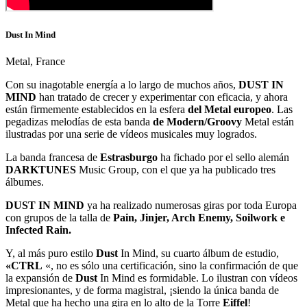
Dust In Mind
Metal, France
Con su inagotable energía a lo largo de muchos años,
DUST IN
MIND
han tratado de crecer y experimentar con eficacia, y ahora
están firmemente establecidos en la esfera
del Metal europeo
. Las
pegadizas melodías de esta banda
de Modern/Groovy
Metal están
ilustradas por una serie de vídeos musicales muy logrados.
La banda francesa de
Estrasburgo
ha fichado por el sello alemán
DARKTUNES
Music Group, con el que ya ha publicado tres
álbumes.
DUST IN MIND
ya ha realizado numerosas giras por toda Europa
con grupos de la talla de
Pain, Jinjer, Arch Enemy, Soilwork e
Infected Rain.
Y, al más puro estilo
Dust
In Mind, su cuarto álbum de estudio,
«CTRL
«, no es sólo una certificación, sino la confirmación de que
la expansión de
Dust
In Mind es formidable. Lo ilustran con vídeos
impresionantes, y de forma magistral, ¡siendo la única banda de
Metal que ha hecho una gira en lo alto de la Torre
Eiffel
!