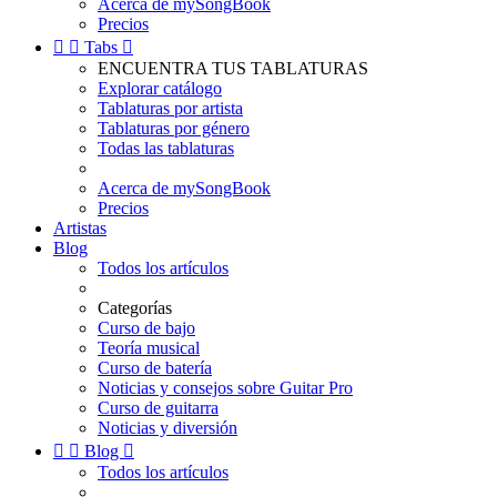
Acerca de mySongBook
Precios


Tabs

ENCUENTRA TUS TABLATURAS
Explorar catálogo
Tablaturas por artista
Tablaturas por género
Todas las tablaturas
Acerca de mySongBook
Precios
Artistas
Blog
Todos los artículos
Categorías
Curso de bajo
Teoría musical
Curso de batería
Noticias y consejos sobre Guitar Pro
Curso de guitarra
Noticias y diversión


Blog

Todos los artículos