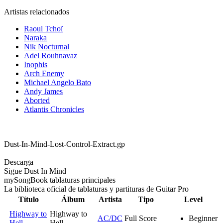
Artistas relacionados
Raoul Tchoï
Naraka
Nik Nocturnal
Adel Rouhnavaz
Inophis
Arch Enemy
Michael Angelo Bato
Andy James
Aborted
Atlantis Chronicles
Dust-In-Mind-Lost-Control-Extract.gp
Descarga
Sigue Dust In Mind
my
Song
Book tablaturas principales
La biblioteca oficial de tablaturas y partituras de Guitar Pro
Título
Álbum
Artista
Tipo
Level
Highway to
Highway to
AC/DC
Full Score
Beginner
Hell
Hell