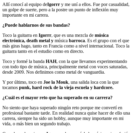
Allí conocí al equipo de
Igorrr
y me uní a ellos. Fue por casualidad,
un golpe de suerte, pero a la postre un punto de inflexión muy
importante en mi carrera.
¿Puede hablarnos de sus bandas?
Toco la guitarra en
Igorrr
, que es una mezcla de
música
electrónica, death metal y
música
barroca
. Es el grupo con el que
más giras hago, tanto en Francia como a nivel internacional. Toco la
guitarra tanto en el estudio como en directo.
Toco y formé la banda
HAH
, con la que llevamos experimentando
con todo tipo de música, principalmente metal con voces saturadas,
desde 2009. Nos definimos como metal de vanguardia.
Y por último, toco en
Joe la Mouk
, una salida loca con la que
tocamos
punk, hard rock de la vieja escuela y hardcore.
¿Cuál es el mayor reto que ha superado en su carrera?
No siento que haya superado ningún reto porque me convertí en
profesional bastante tarde. En realidad nunca quise hacer de ello una
carrera, siempre ha sido un hobby, aunque muy importante en mi
vida, o más bien un segundo trabajo.