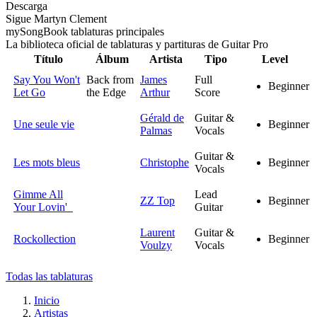
Descarga
Sigue Martyn Clement
my
Song
Book tablaturas principales
La biblioteca oficial de tablaturas y partituras de Guitar Pro
Título
Álbum
Artista
Tipo
Level
Say You Won't
Back from
James
Full
Beginner
Let Go
the Edge
Arthur
Score
Gérald de
Guitar &
Une seule vie
Beginner
Palmas
Vocals
Guitar &
Les mots bleus
Christophe
Beginner
Vocals
Gimme All
Lead
ZZ Top
Beginner
Your Lovin'
Guitar
Laurent
Guitar &
Rockollection
Beginner
Voulzy
Vocals
Todas las tablaturas
Inicio
Artistas