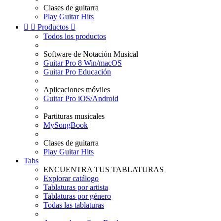
Clases de guitarra
Play Guitar Hits


Productos

Todos los productos
Software de Notación Musical
Guitar Pro 8 Win/macOS
Guitar Pro Educación
Aplicaciones móviles
Guitar Pro iOS/Android
Partituras musicales
MySongBook
Clases de guitarra
Play Guitar Hits
Tabs
ENCUENTRA TUS TABLATURAS
Explorar catálogo
Tablaturas por artista
Tablaturas por género
Todas las tablaturas