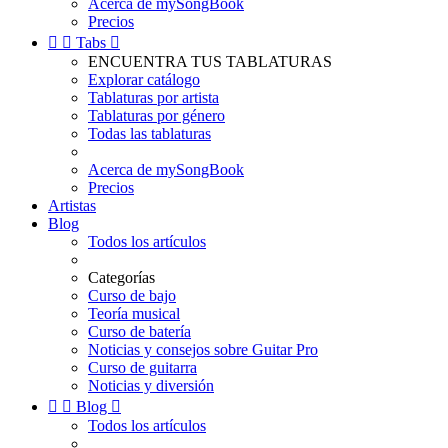
Acerca de mySongBook
Precios


Tabs

ENCUENTRA TUS TABLATURAS
Explorar catálogo
Tablaturas por artista
Tablaturas por género
Todas las tablaturas
Acerca de mySongBook
Precios
Artistas
Blog
Todos los artículos
Categorías
Curso de bajo
Teoría musical
Curso de batería
Noticias y consejos sobre Guitar Pro
Curso de guitarra
Noticias y diversión


Blog

Todos los artículos