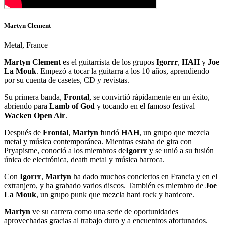
Martyn Clement
Metal, France
Martyn Clement
es el guitarrista de los grupos
Igorrr
,
HAH
y
Joe
La Mouk
. Empezó a tocar la guitarra a los 10 años, aprendiendo
por su cuenta de casetes, CD y revistas.
Su primera banda,
Frontal
, se convirtió rápidamente en un éxito,
abriendo para
Lamb of God
y tocando en el famoso festival
Wacken Open Air
.
Después de
Frontal
,
Martyn
fundó
HAH
, un grupo que mezcla
metal y música contemporánea. Mientras estaba de gira con
Pryapisme, conoció a los miembros de
Igorrr
y se unió a su fusión
única de electrónica, death metal y música barroca.
Con
Igorrr
,
Martyn
ha dado muchos conciertos en Francia y en el
extranjero, y ha grabado varios discos. También es miembro de
Joe
La Mouk
, un grupo punk que mezcla hard rock y hardcore.
Martyn
ve su carrera como una serie de oportunidades
aprovechadas gracias al trabajo duro y a encuentros afortunados.