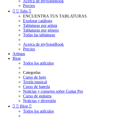
Acerca de mySongBook
Precios


Tabs

ENCUENTRA TUS TABLATURAS
Explorar catálogo
Tablaturas por artista
Tablaturas por género
Todas las tablaturas
Acerca de mySongBook
Precios
Artistas
Blog
Todos los artículos
Categorías
Curso de bajo
Teoría musical
Curso de batería
Noticias y consejos sobre Guitar Pro
Curso de guitarra
Noticias y diversión


Blog

Todos los artículos