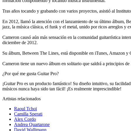
formación componiendo y tocando música instrumental.
Tras años tocando y grabando con varios proyectos, asistió al Institu
En 2012, llamó la atención con el lanzamiento de su último álbum, Be
jazz, la música clásica, el funk y el metal, unido por ricos arreglos y 
Cameron causó aún más sensación en la comunidad guitarrística inter
diciembre de 2012.
Su álbum, Between The Lines, está disponible en iTunes, Amazon 
Cameron tiene un nuevo álbum en solitario que saldrá a principios d
¿Por qué me gusta Guitar Pro?
¡Guitar Pro es un producto fantástico! Su diseño intuitivo, su facilida
músicos nunca haya sido tan fácil! ¡Es realmente imprescindible!
Artistas relacionados
Raoul Tchoï
Camilla Sperati
Alex Cordo
Andrea Quartarone
David Wallimann