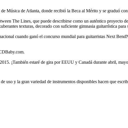
to de Música de Atlanta, donde recibió la Beca al Mérito y se graduó co
tween The Lines, que puede describirse como un auténtico proyecto de 
exuberantes texturas, decorado con suficiente gimnasia guitarrística para 
nacional cuando ganó el concurso mundial para guitarristas Next BendNo
y CDBaby.com.
e 2015. ¡También estaré de gira por EEUU y Canadá durante abril, mayo
d de uso y la gran variedad de instrumentos disponibles hacen que escrib