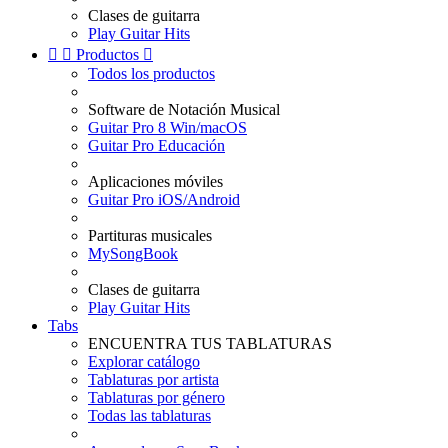
Clases de guitarra
Play Guitar Hits


Productos

Todos los productos
Software de Notación Musical
Guitar Pro 8 Win/macOS
Guitar Pro Educación
Aplicaciones móviles
Guitar Pro iOS/Android
Partituras musicales
MySongBook
Clases de guitarra
Play Guitar Hits
Tabs
ENCUENTRA TUS TABLATURAS
Explorar catálogo
Tablaturas por artista
Tablaturas por género
Todas las tablaturas