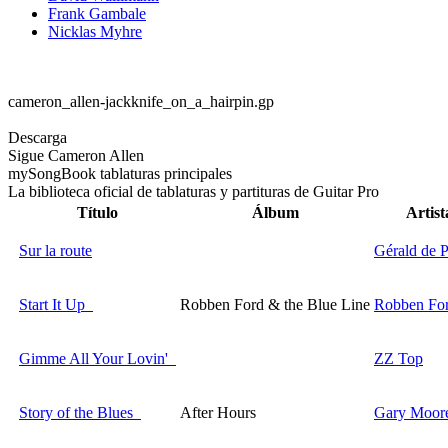
Frank Gambale
Nicklas Myhre
cameron_allen-jackknife_on_a_hairpin.gp
Descarga
Sigue Cameron Allen
my
Song
Book tablaturas principales
La biblioteca oficial de tablaturas y partituras de Guitar Pro
Título
Álbum
Artist
Sur la route
Gérald de 
Start It Up
Robben Ford & the Blue Line
Robben Fo
Gimme All Your Lovin'
ZZ Top
Story of the Blues
After Hours
Gary Moor