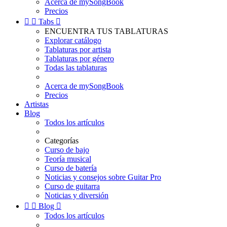
Acerca de mySongBook
Precios


Tabs

ENCUENTRA TUS TABLATURAS
Explorar catálogo
Tablaturas por artista
Tablaturas por género
Todas las tablaturas
Acerca de mySongBook
Precios
Artistas
Blog
Todos los artículos
Categorías
Curso de bajo
Teoría musical
Curso de batería
Noticias y consejos sobre Guitar Pro
Curso de guitarra
Noticias y diversión


Blog

Todos los artículos