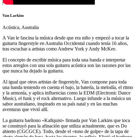
Van Larkins
Acústica, Australia
A Van le fascina la música desde que era niño y empezó a tocar la
guitarra fingerstyle en Australia Occidental cuando tenía 16 años,
tras escuchar a artistas como Andrew York y Andy McKee.
El concepto de escribir música para toda una banda e interpretar
estos arreglos con una sola guitarra acústica son las razones por las
que nunca ha dejado la guitarra.
Al igual que otros artistas de fingerstyle, Van compone para toda
una banda teniendo en cuenta el bajo, la batería, la melodía, el ritmo
y la armonía, y aplica influencias como la EDM (Electronic Dance
Music), el funk y el rock alternativo. Luego infunde a la música un
sabor australiano, inspirado en su país natal y en las muchas
aventuras que vivió allí.
La guitarra barítono «Kallquist» firmada por Van Larkins que toca
se construyó para la afinación que utiliza actualmente, que es Do
abierto (CGCGCE). Todo, desde el «tono de golpe» de la tapa de
abeto alemán de luna, hasta los tirantes, lo refleja. Eligió el barítono