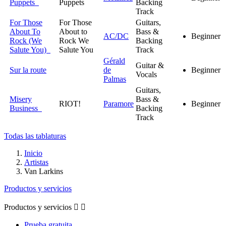
Puppets
Puppets
Backing
Track
For Those
For Those
Guitars,
About To
About to
Bass &
AC/DC
Beginner
Rock (We
Rock We
Backing
Salute You)
Salute You
Track
Gérald
Guitar &
Sur la route
de
Beginner
Vocals
Palmas
Guitars,
Misery
Bass &
RIOT!
Paramore
Beginner
Business
Backing
Track
Todas las tablaturas
Inicio
Artistas
Van Larkins
Productos y servicios
Productos y servicios


Prueba gratuita