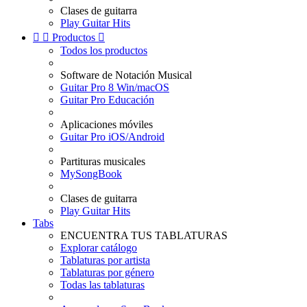
Clases de guitarra
Play Guitar Hits


Productos

Todos los productos
Software de Notación Musical
Guitar Pro 8 Win/macOS
Guitar Pro Educación
Aplicaciones móviles
Guitar Pro iOS/Android
Partituras musicales
MySongBook
Clases de guitarra
Play Guitar Hits
Tabs
ENCUENTRA TUS TABLATURAS
Explorar catálogo
Tablaturas por artista
Tablaturas por género
Todas las tablaturas