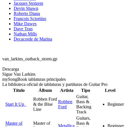
Jacques Stotzem
Devin Shawn
Roberto Diana
François Sciortino
Mike Dawes
Dave Tran
Nathan Mills
Decacorde de Marina
van_larkins_outback_storm.gp
Descarga
Sigue Van Larkins
my
Song
Book tablaturas principales
La biblioteca oficial de tablaturas y partituras de Guitar Pro
Título
Álbum
Artista
Tipo
Level
Guitar,
Robben Ford
Robben
Bass &
Start It Up
& the Blue
Beginner
Ford
Backing
Line
Track
Guitars,
Master of
Master of
Bass &
Metallica
Beginner