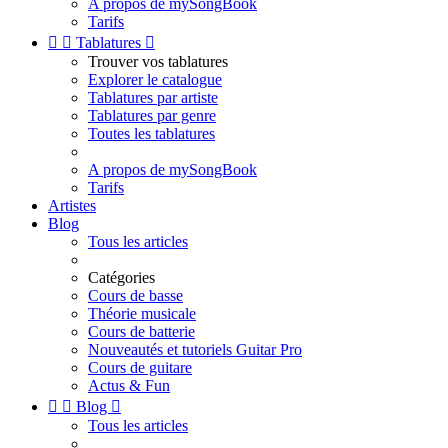
A propos de mySongBook
Tarifs


Tablatures

Trouver vos tablatures
Explorer le catalogue
Tablatures par artiste
Tablatures par genre
Toutes les tablatures
A propos de mySongBook
Tarifs
Artistes
Blog
Tous les articles
Catégories
Cours de basse
Théorie musicale
Cours de batterie
Nouveautés et tutoriels Guitar Pro
Cours de guitare
Actus & Fun


Blog

Tous les articles