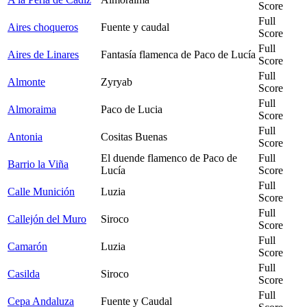
Score
Full
Aires choqueros
Fuente y caudal
Score
Full
Aires de Linares
Fantasía flamenca de Paco de Lucía
Score
Full
Almonte
Zyryab
Score
Full
Almoraima
Paco de Lucia
Score
Full
Antonia
Cositas Buenas
Score
El duende flamenco de Paco de
Full
Barrio la Viña
Lucía
Score
Full
Calle Munición
Luzia
Score
Full
Callejón del Muro
Siroco
Score
Full
Camarón
Luzia
Score
Full
Casilda
Siroco
Score
Full
Cepa Andaluza
Fuente y Caudal