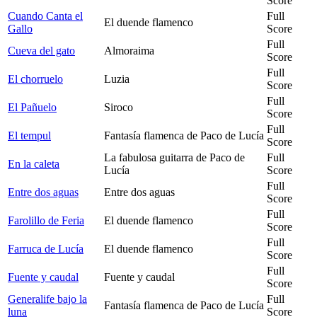
Score
Cuando Canta el
Full
El duende flamenco
Gallo
Score
Full
Cueva del gato
Almoraima
Score
Full
El chorruelo
Luzia
Score
Full
El Pañuelo
Siroco
Score
Full
El tempul
Fantasía flamenca de Paco de Lucía
Score
La fabulosa guitarra de Paco de
Full
En la caleta
Lucía
Score
Full
Entre dos aguas
Entre dos aguas
Score
Full
Farolillo de Feria
El duende flamenco
Score
Full
Farruca de Lucía
El duende flamenco
Score
Full
Fuente y caudal
Fuente y caudal
Score
Generalife bajo la
Full
Fantasía flamenca de Paco de Lucía
luna
Score