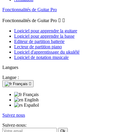
Fonctionnalités de Guitar Pro
Fonctionnalités de Guitar Pro


Logiciel pour apprendre la guitare
Logiciel pour apprendre la basse
Editeur de partition batterie
Lecteur de partition piano
Logiciel d'apprentissage du ukulélé
Logiciel de notation musicale
Langues
Langue :
Français

Français
English
Español
Suivez nous
Suivez-nous: