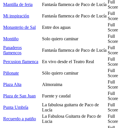
Full
Mantilla de feria
Fantasía flamenca de Paco de Lucía
Score
Full
Mi inspiración
Fantasía flamenca de Paco de Lucía
Score
Full
Monasterio de Sal
Entre dos aguas
Score
Full
Montiño
Solo quiero caminar
Score
Panaderos
Full
Fantasía flamenca de Paco de Lucía
flamencos
Score
Full
Percusion flamenca
En vivo desde el Teatro Real
Score
Full
Piñonate
Sólo quiero caminar
Score
Full
Plaza Alta
Almoraima
Score
Full
Plaza de San Juan
Fuente y caudal
Score
La fabulosa guitarra de Paco de
Full
Punta Umbría
Lucía
Score
La Fabulosa Guitarra de Paco de
Full
Recuerdo a patiño
Lucia
Score
Full