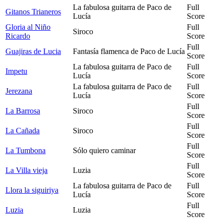
La fabulosa guitarra de Paco de
Full
Gitanos Trianeros
Lucía
Score
Gloria al Niño
Full
Siroco
Ricardo
Score
Full
Guajiras de Lucia
Fantasía flamenca de Paco de Lucía
Score
La fabulosa guitarra de Paco de
Full
Impetu
Lucía
Score
La fabulosa guitarra de Paco de
Full
Jerezana
Lucía
Score
Full
La Barrosa
Siroco
Score
Full
La Cañada
Siroco
Score
Full
La Tumbona
Sólo quiero caminar
Score
Full
La Villa vieja
Luzia
Score
La fabulosa guitarra de Paco de
Full
Llora la siguiriya
Lucía
Score
Full
Luzia
Luzia
Score